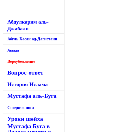
Абдулкарим аль-
Джабали
Абуль Хасан ад-Дагистани
Акыда
Вероубеждение
Вопрос-ответ
История Ислама
Мустафа аль-Буга
Сподвижники
Уроки шейха
Мустафа Буга в
Джума мечети г.