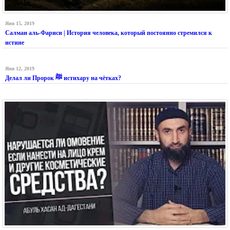
Янв 15, 2019
Салман аль-Фариси | История человека, который постоянно стремился к
истине
Янв 12, 2019
Делал ли Пророк ﷺ истихару на чётках?