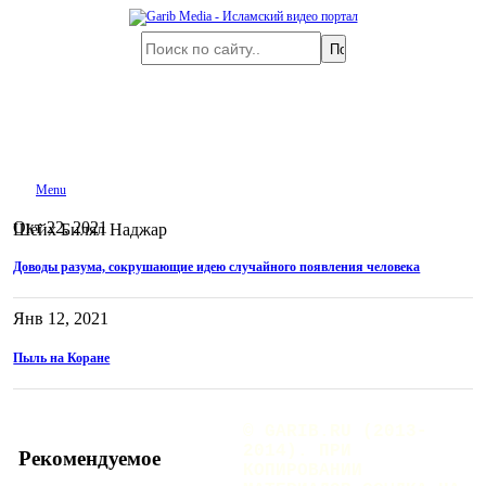
Menu
Окт 22, 2021
Шейх Билял Наджар
Доводы разума, сокрушающие идею случайного появления человека
Янв 12, 2021
Пыль на Коране
© GARIB.RU (2013-
2014). ПРИ
Рекомендуемое
КОПИРОВАНИИ