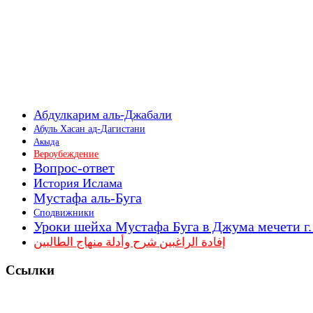
Абдулкарим аль-Джабали
Абуль Хасан ад-Дагистани
Акыда
Вероубеждение
Вопрос-ответ
История Ислама
Мустафа аль-Буга
Сподвижники
Уроки шейха Мустафа Буга в Джума мечети г
إفادة الراغبين شرح وأدلة منهاج الطالبين
Ссылки