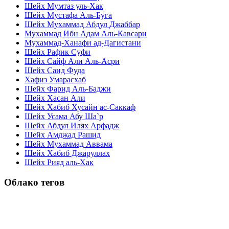
Шейх Мумтаз уль-Хак
Шейх Мустафа Аль-Буга
Шейх Мухаммад Абдул Джаббар
Мухаммад Ибн Адам Аль-Кавсари
Мухаммад-Ханафи ад-Дагистани
Шейх Рафик Суфи
Шейх Сайф Али Аль-Асри
Шейх Саид Фуда
Хафиз Умарасхаб
Шейх Фарид Аль-Баджи
Шейх Хасан Али
Шейх Хабиб Хусайн ас-Саккаф
Шейх Усама Абу Ша`р
Шейх Абдул Илях Арфадж
Шейх Амджад Рашид
Шейх Мухаммад Аввама
Шейх Хабиб Джаруллах
Шейх Рияд аль-Хак
Облако тегов