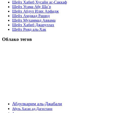
Шейх Хабиб Хусайн ас-Саккаф
Шейх Усама Абу Ша`р
Шейх Абдул Илях Арфадж
Шейх Амджад Рашид
Шейх Мухаммад Аввама
Шейх Хабиб Джаруллах
Шейх Рияд аль-Хак
Облако тегов
Абдулкарим аль-Джабали
Абуль Хасан ад-Дагистани