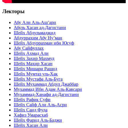
Лекторы
Абу Али Аль-Аш’ари
Абуль Хасан ад-Дагистани
Шейх Абдульмаджид
Абдуррахим Абу Ну’ман
Шейх Абдуррахман ибн Юсуф
Абу Сайфуллах
Шейх Ахмад Али
Шейх Захир Махмуд
Шейх Махир Хасан
Шейх Мишари Рашид
Шейх Мумтаз уль-Хак
Шейх Мустафа Аль-Буга
Шейх Мухаммад Абдул Джаббар
Мухаммад Ибн Адам Аль-Кавсари
Мухаммад-Ханафи ад-Дагистани
Шейх Рафик Суфи
Шейх Сайф Али Аль-Асри
Шейх Саид Фуда
Хафиз Умарасхаб
Шейх Фарид Аль-Баджи
Шейх Хасан Али