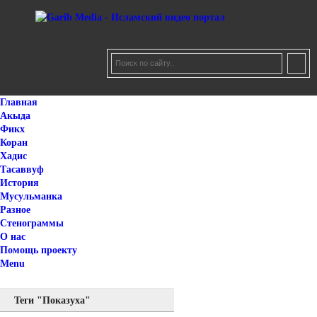
Главная
Акыда
Фикх
Коран
Хадис
Тасаввуф
История
Мусульманка
Разное
Стенограммы
О нас
Помощь проекту
Menu
Теги "Показуха"