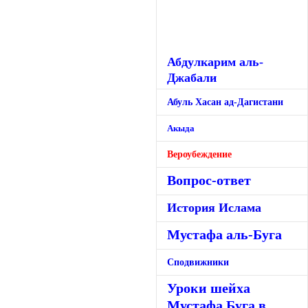
Абдулкарим аль-
Джабали
Абуль Хасан ад-Дагистани
Акыда
Вероубеждение
Вопрос-ответ
История Ислама
Мустафа аль-Буга
Сподвижники
Уроки шейха
Мустафа Буга в