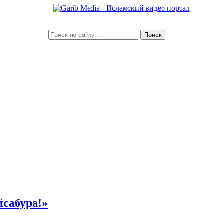
йсабура!»