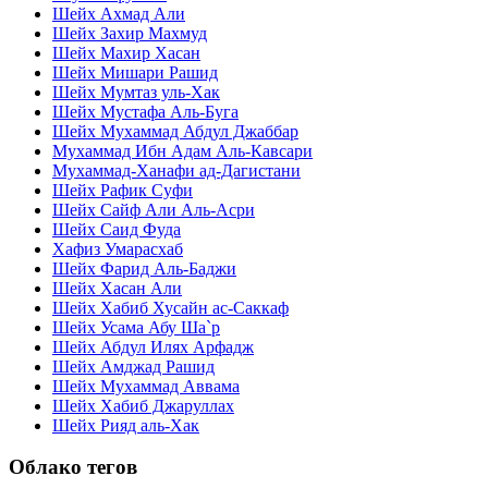
Шейх Ахмад Али
Шейх Захир Махмуд
Шейх Махир Хасан
Шейх Мишари Рашид
Шейх Мумтаз уль-Хак
Шейх Мустафа Аль-Буга
Шейх Мухаммад Абдул Джаббар
Мухаммад Ибн Адам Аль-Кавсари
Мухаммад-Ханафи ад-Дагистани
Шейх Рафик Суфи
Шейх Сайф Али Аль-Асри
Шейх Саид Фуда
Хафиз Умарасхаб
Шейх Фарид Аль-Баджи
Шейх Хасан Али
Шейх Хабиб Хусайн ас-Саккаф
Шейх Усама Абу Ша`р
Шейх Абдул Илях Арфадж
Шейх Амджад Рашид
Шейх Мухаммад Аввама
Шейх Хабиб Джаруллах
Шейх Рияд аль-Хак
Облако тегов