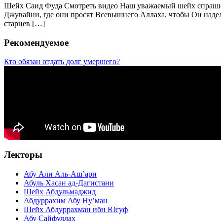
Шейх Саид Фуда Смотреть видео Наш уважаемый шейх спрашивае
Джувайни, где они просят Всевышнего Аллаха, чтобы Он надели
старцев […]
Рекомендуемое
Кто обязан отдать долг умершего?
Лекторы
Абу Али Аль-Аш’ари
Абуль Хасан ад-Дагистани
Шейх Абдульмаджид
Абдуррахим Абу Ну’ман
Шейх Абдуррахман ибн Юсуф
Абу Сайфуллах