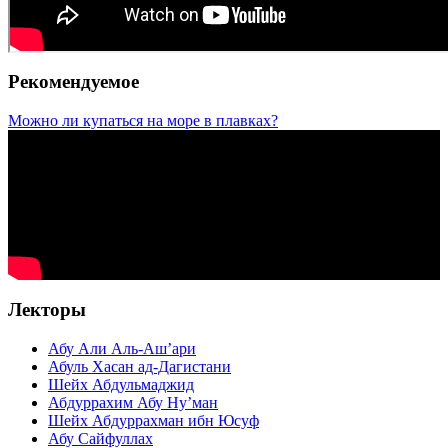
Рекомендуемое
Можно ли купаться на море в плавках?
Лекторы
Абу Али Аль-Аш’ари
Абуль Хасан ад-Дагистани
Шейх Абдульмаджид
Абдуррахим Абу Ну’ман
Шейх Абдуррахман ибн Юсуф
Абу Сайфуллах