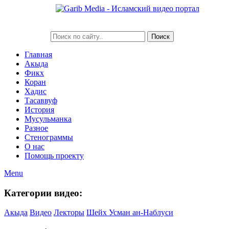
Главная
Акыда
Фикх
Коран
Хадис
Тасаввуф
История
Мусульманка
Разное
Стенограммы
О нас
Помощь проекту
Menu
Категории видео:
Акыда
Видео
Лекторы
Шейх Усман ан-Наблуси