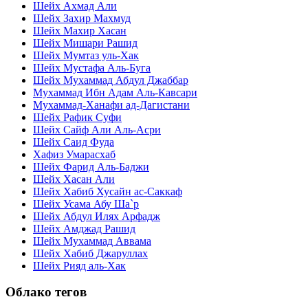
Шейх Ахмад Али
Шейх Захир Махмуд
Шейх Махир Хасан
Шейх Мишари Рашид
Шейх Мумтаз уль-Хак
Шейх Мустафа Аль-Буга
Шейх Мухаммад Абдул Джаббар
Мухаммад Ибн Адам Аль-Кавсари
Мухаммад-Ханафи ад-Дагистани
Шейх Рафик Суфи
Шейх Сайф Али Аль-Асри
Шейх Саид Фуда
Хафиз Умарасхаб
Шейх Фарид Аль-Баджи
Шейх Хасан Али
Шейх Хабиб Хусайн ас-Саккаф
Шейх Усама Абу Ша`р
Шейх Абдул Илях Арфадж
Шейх Амджад Рашид
Шейх Мухаммад Аввама
Шейх Хабиб Джаруллах
Шейх Рияд аль-Хак
Облако тегов