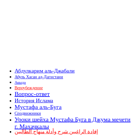
Абдулкарим аль-Джабали
Абуль Хасан ад-Дагистани
Акыда
Вероубеждение
Вопрос-ответ
История Ислама
Мустафа аль-Буга
Сподвижники
Уроки шейха Мустафа Буга в Джума мечети
г. Махачкалы
إفادة الراغبين شرح وأدلة منهاج الطالبين