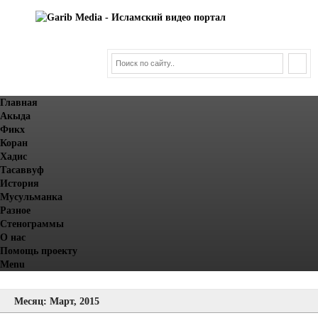
Главная
Акыда
Фикх
Коран
Хадис
Тасаввуф
История
Мусульманка
Разное
Стенограммы
О нас
Помощь проекту
Menu
Месяц: Март, 2015