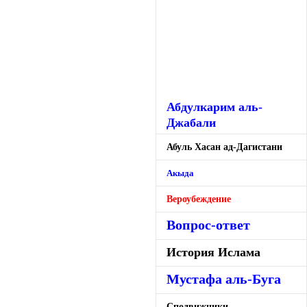
Абдулкарим аль-
Джабали
Абуль Хасан ад-Дагистани
Акыда
Вероубеждение
Вопрос-ответ
История Ислама
Мустафа аль-Буга
Сподвижники