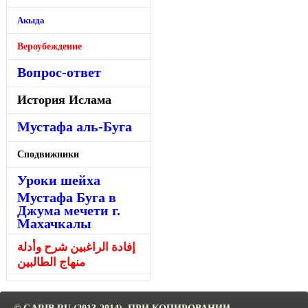
Акыда
Вероубеждение
Вопрос-ответ
История Ислама
Мустафа аль-Буга
Сподвижники
Уроки шейха
Мустафа Буга в
Джума мечети г.
Махачкалы
إفادة الراغبين شرح وأدلة
منهاج الطالبين