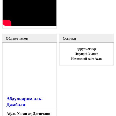
Облако тегов
Ссылки
Даруль-Фикр
Ищущий Знания
Исламский сайт Azan
Абдулкарим аль-
Джабали
Абуль Хасан ад-Дагистани