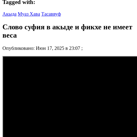
Tagged with:
Акыда
Муаз Хава
Тасаввуф
Слово суфия в акыде и фикхе не имеет
веса
Опубликовано: Июн 17, 2025 в 23:07 ;