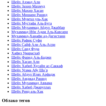
Шейх Ахмад Али
Шейх Захир Махмуд
Шейх Махир Хасан
Шейх Мишари Рашид
Шейх Мумтаз уль-Хак
Шейх Мустафа Аль-Буга
Шейх Мухаммад Абдул Джаббар
Мухаммад Ибн Адам Аль-Кавсари
Мухаммад-Ханафи ад-Дагистани
Шейх Рафик Суфи
Шейх Сайф Али Аль-Асри
Шейх Саид Фуда
Хафиз Умарасхаб
Шейх Фарид Аль-Баджи
Шейх Хасан Али
Шейх Хабиб Хусайн ас-Саккаф
Шейх Усама Абу Ша`р
Шейх Абдул Илях Арфадж
Шейх Амджад Рашид
Шейх Мухаммад Аввама
Шейх Хабиб Джаруллах
Шейх Рияд аль-Хак
Облако тегов