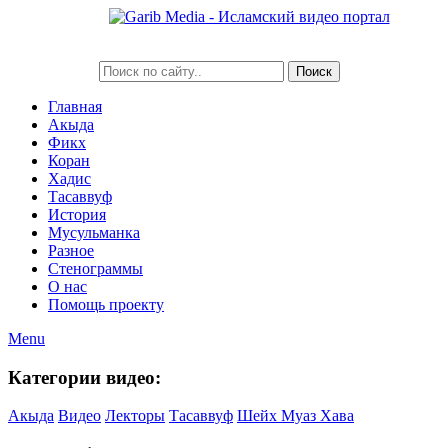
Главная
Акыда
Фикх
Коран
Хадис
Тасаввуф
История
Мусульманка
Разное
Стенограммы
О нас
Помощь проекту
Menu
Категории видео:
Акыда
Видео
Лекторы
Тасаввуф
Шейх Муаз Хава