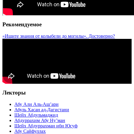
Рекомендуемое
«Ищите знания от колыбели до могилы». Достоверно?
Лекторы
Абу Али Аль-Аш’ари
Абуль Хасан ад-Дагистани
Шейх Абдульмаджид
Абдуррахим Абу Ну’ман
Шейх Абдуррахман ибн Юсуф
Абу Сайфуллах