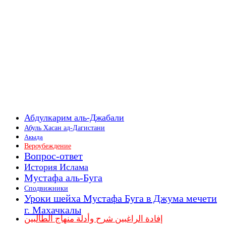
Абдулкарим аль-Джабали
Абуль Хасан ад-Дагистани
Акыда
Вероубеждение
Вопрос-ответ
История Ислама
Мустафа аль-Буга
Сподвижники
Уроки шейха Мустафа Буга в Джума мечети
г. Махачкалы
إفادة الراغبين شرح وأدلة منهاج الطالبين