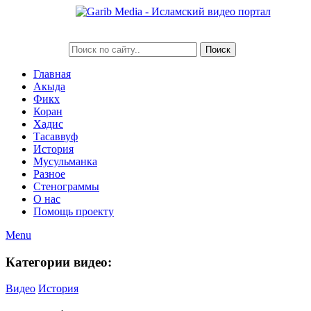
Главная
Акыда
Фикх
Коран
Хадис
Тасаввуф
История
Мусульманка
Разное
Стенограммы
О нас
Помощь проекту
Menu
Категории видео:
Видео
История