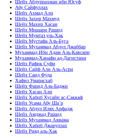
Шейх Абдуррахман ибн Юсуф
Абу Сайфуллах
Шейх Ахмад Али
Шейх Захир Махмуд
Шейх Махир Хасан
Шейх Мишари Рашид
Шейх Мумтаз уль-Хак
Шейх Мустафа Аль-Буга
Шейх Мухаммад Абдул Джаббар
Мухаммад Ибн Адам Аль-Кавсари
Мухаммад-Ханафи ад-Дагистани
Шейх Рафик Суфи
Шейх Сайф Али Аль-Асри
Шейх Саид Фуда
Хафиз Умарасхаб
Шейх Фарид Аль-Баджи
Шейх Хасан Али
Шейх Хабиб Хусайн ас-Саккаф
Шейх Усама Абу Ша`р
Шейх Абдул Илях Арфадж
Шейх Амджад Рашид
Шейх Мухаммад Аввама
Шейх Хабиб Джаруллах
Шейх Рияд аль-Хак