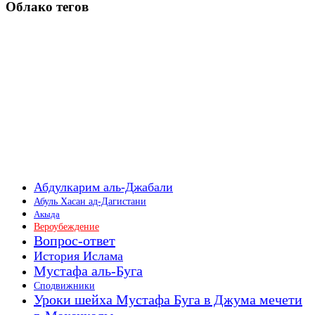
Облако тегов
Абдулкарим аль-Джабали
Абуль Хасан ад-Дагистани
Акыда
Вероубеждение
Вопрос-ответ
История Ислама
Мустафа аль-Буга
Сподвижники
Уроки шейха Мустафа Буга в Джума мечети
г. Махачкалы