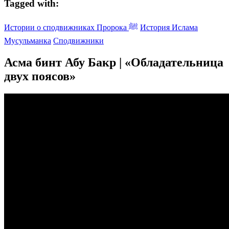
Tagged with:
Истории о сподвижниках Пророка ﷺ
История Ислама
Мусульманка
Сподвижники
Асма бинт Абу Бакр | «Обладательница
двух поясов»