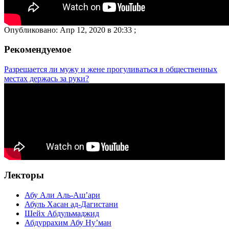
Опубликовано: Апр 12, 2020 в 20:33 ;
Рекомендуемое
Разрешается ли мужу и жене прогуливаться в общественных
местах держась за руки?
Лекторы
Абу Али Аль-Аш’ари
Абуль Хасан ад-Дагистани
Шейх Абдульмаджид
Абдуррахим Абу Ну’ман