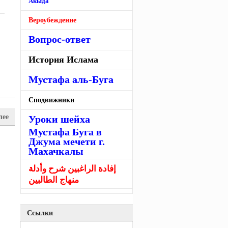
Акыда
Вероубеждение
Вопрос-ответ
История Ислама
Мустафа аль-Буга
Сподвижники
лее
Уроки шейха
Мустафа Буга в
Джума мечети г.
Махачкалы
إفادة الراغبين شرح وأدلة
منهاج الطالبين
Ссылки