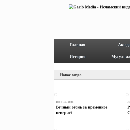
Главная
Акыд
История
Мусульма
Новое видео
Июн 11, 2026
И
Вечный огонь за временное
Р
неверие?
С