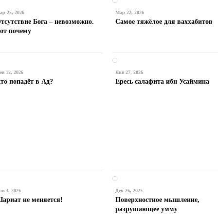
ар 25, 2026
Мар 22, 2026
тсутствие Бога – невозможно.
Самое тяжёлое для ваххабитов
от почему
ев 12, 2026
Янв 27, 2026
то попадёт в Ад?
Ересь салафита ибн Усаймина
нв 3, 2026
Дек 26, 2025
ариат не меняется!
Поверхностное мышление,
разрушающее умму