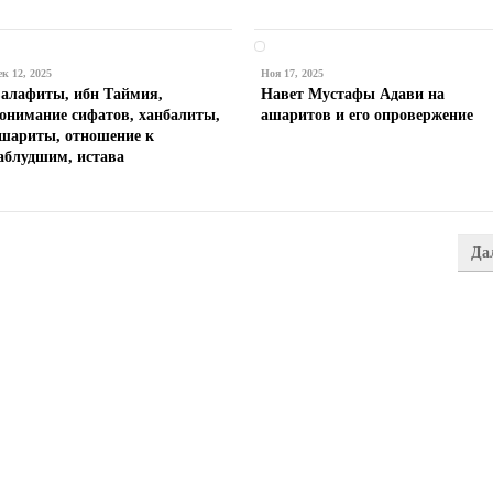
ек 12, 2025
Ноя 17, 2025
алафиты, ибн Таймия,
Навет Мустафы Адави на
онимание сифатов, ханбалиты,
ашаритов и его опровержение
шариты, отношение к
аблудшим, истава
Да