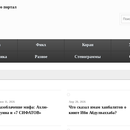
а
Фикх
Коран
нка
Разное
Стенограммы
юн 11, 2026
Апр 20, 2026
азоблачение мифа: Ахлю-
Что сказал имам ханбалитов о
унна и «7 СИФАТОВ»
книге Ибн Абдулваххаба?