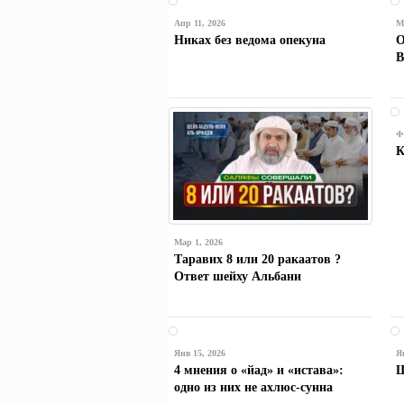
Апр 11, 2026
М
Никах без ведома опекуна
О
В
Ф
К
Мар 1, 2026
Таравих 8 или 20 ракаатов ?
Ответ шейху Альбани
Янв 15, 2026
Я
4 мнения о «йад» и «истава»:
Ш
одно из них не ахлюс-сунна