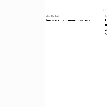
Дек 19, 2025
Д
Костекского уличили во лжи
С
п
а
з