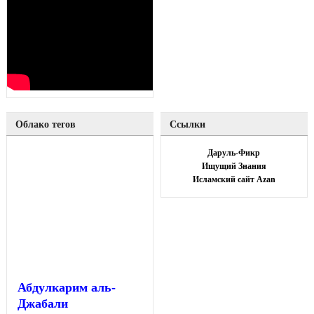
Облако тегов
Ссылки
Даруль-Фикр
Ищущий Знания
Исламский сайт Azan
Абдулкарим аль-
Джабали