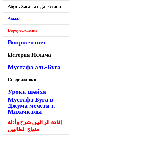
Абуль Хасан ад-Дагистани
Акыда
Вероубеждение
Вопрос-ответ
История Ислама
Мустафа аль-Буга
Сподвижники
Уроки шейха
Мустафа Буга в
Джума мечети г.
Махачкалы
إفادة الراغبين شرح وأدلة
منهاج الطالبين