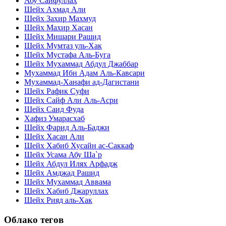
Абу Сайфуллах
Шейх Ахмад Али
Шейх Захир Махмуд
Шейх Махир Хасан
Шейх Мишари Рашид
Шейх Мумтаз уль-Хак
Шейх Мустафа Аль-Буга
Шейх Мухаммад Абдул Джаббар
Мухаммад Ибн Адам Аль-Кавсари
Мухаммад-Ханафи ад-Дагистани
Шейх Рафик Суфи
Шейх Сайф Али Аль-Асри
Шейх Саид Фуда
Хафиз Умарасхаб
Шейх Фарид Аль-Баджи
Шейх Хасан Али
Шейх Хабиб Хусайн ас-Саккаф
Шейх Усама Абу Ша`р
Шейх Абдул Илях Арфадж
Шейх Амджад Рашид
Шейх Мухаммад Аввама
Шейх Хабиб Джаруллах
Шейх Рияд аль-Хак
Облако тегов