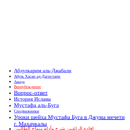
Абдулкарим аль-Джабали
Абуль Хасан ад-Дагистани
Акыда
Вероубеждение
Вопрос-ответ
История Ислама
Мустафа аль-Буга
Сподвижники
Уроки шейха Мустафа Буга в Джума мечети
г. Махачкалы
إفادة الراغبين شرح وأدلة منهاج الطالبين