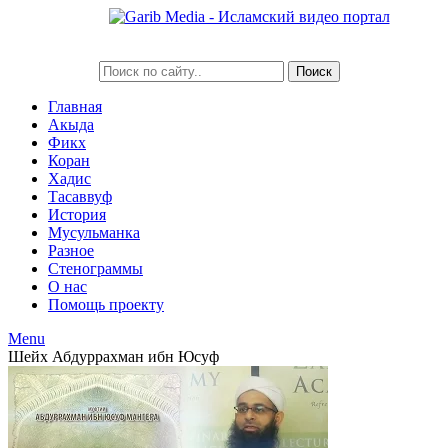
Главная
Акыда
Фикх
Коран
Хадис
Тасаввуф
История
Мусульманка
Разное
Стенограммы
О нас
Помощь проекту
Menu
Шейх Абдуррахман ибн Юсуф