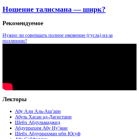
Ношение талисмана — ширк?
Рекомендуемое
Нужно ли совершать полное омовение (гусль) из-за
поллюции?
Лекторы
Абу Али Аль-Аш’ари
Абуль Хасан ад-Дагистани
Шейх Абдульмаджид
Абдуррахим Абу Ну’ман
Шейх Абдуррахман ибн Юсуф