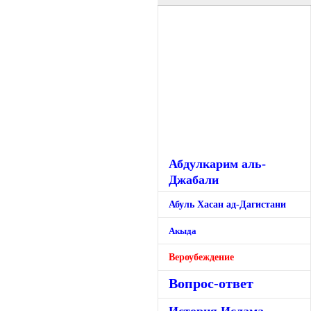
Абдулкарим аль-
Джабали
Абуль Хасан ад-Дагистани
Акыда
Вероубеждение
Вопрос-ответ
История Ислама