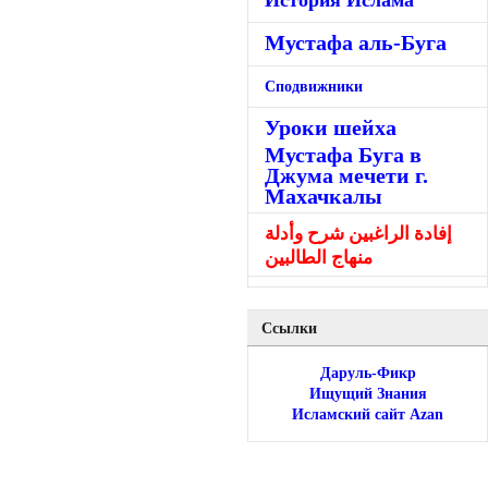
Мустафа аль-Буга
Сподвижники
Уроки шейха
Мустафа Буга в
Джума мечети г.
Махачкалы
إفادة الراغبين شرح وأدلة
منهاج الطالبين
Ссылки
Даруль-Фикр
Ищущий Знания
Исламский сайт Azan