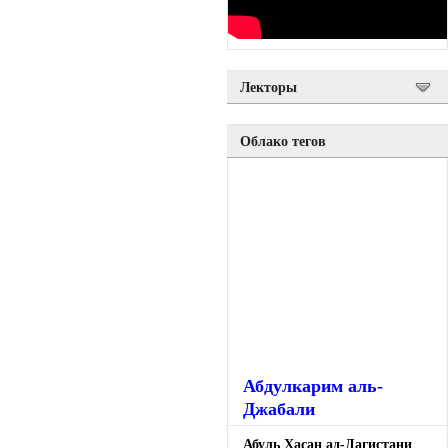
Лекторы
Облако тегов
Абдулкарим аль-
Джабали
Абуль Хасан ад-Дагистани