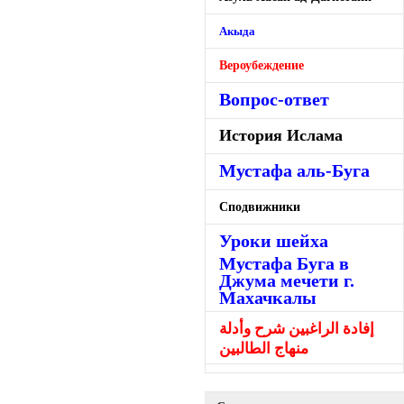
Акыда
Вероубеждение
Вопрос-ответ
История Ислама
Мустафа аль-Буга
Сподвижники
Уроки шейха
Мустафа Буга в
Джума мечети г.
Махачкалы
إفادة الراغبين شرح وأدلة
منهاج الطالبين