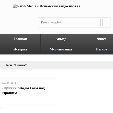
Главная
Акыда
Фикх
История
Мусульманка
Разное
Теги "Война"
Янв 25, 2025
5 причин победы Газы над
израилем