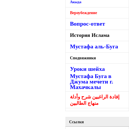
Акыда
Вероубеждение
Вопрос-ответ
История Ислама
Мустафа аль-Буга
Сподвижники
Уроки шейха
Мустафа Буга в
Джума мечети г.
Махачкалы
إفادة الراغبين شرح وأدلة
منهاج الطالبين
Ссылки