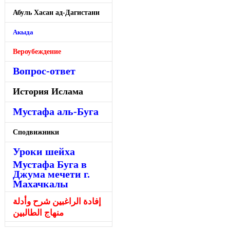
Абуль Хасан ад-Дагистани
Акыда
Вероубеждение
Вопрос-ответ
История Ислама
Мустафа аль-Буга
Сподвижники
Уроки шейха
Мустафа Буга в
Джума мечети г.
Махачкалы
إفادة الراغبين شرح وأدلة
منهاج الطالبين