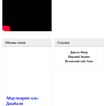
Облако тегов
Ссылки
Даруль-Фикр
Ищущий Знания
Исламский сайт Azan
Абдулкарим аль-
Джабали