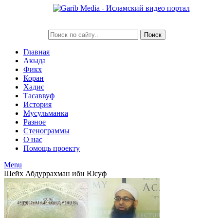
Главная
Акыда
Фикх
Коран
Хадис
Тасаввуф
История
Мусульманка
Разное
Стенограммы
О нас
Помощь проекту
Menu
Шейх Абдуррахман ибн Юсуф