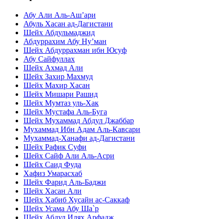
Абу Али Аль-Аш’ари
Абуль Хасан ад-Дагистани
Шейх Абдульмаджид
Абдуррахим Абу Ну’ман
Шейх Абдуррахман ибн Юсуф
Абу Сайфуллах
Шейх Ахмад Али
Шейх Захир Махмуд
Шейх Махир Хасан
Шейх Мишари Рашид
Шейх Мумтаз уль-Хак
Шейх Мустафа Аль-Буга
Шейх Мухаммад Абдул Джаббар
Мухаммад Ибн Адам Аль-Кавсари
Мухаммад-Ханафи ад-Дагистани
Шейх Рафик Суфи
Шейх Сайф Али Аль-Асри
Шейх Саид Фуда
Хафиз Умарасхаб
Шейх Фарид Аль-Баджи
Шейх Хасан Али
Шейх Хабиб Хусайн ас-Саккаф
Шейх Усама Абу Ша`р
Шейх Абдул Илях Арфадж