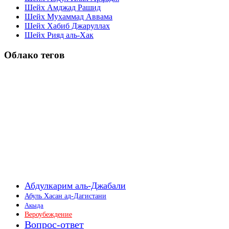
Шейх Амджад Рашид
Шейх Мухаммад Аввама
Шейх Хабиб Джаруллах
Шейх Рияд аль-Хак
Облако тегов
Абдулкарим аль-Джабали
Абуль Хасан ад-Дагистани
Акыда
Вероубеждение
Вопрос-ответ