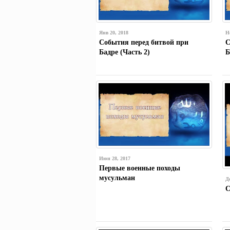
Янв 20, 2018
Н
События перед битвой при
С
Бадре (Часть 2)
Б
Июн 28, 2017
Первые военные походы
мусульман
Д
С