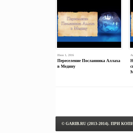
Июн 1, 2016
А
Переселение Посланника Аллаха
Н
в Медину
с
М
© GARIB.RU (2013-2014). ПРИ