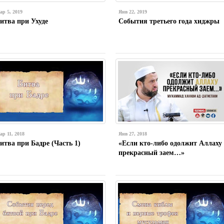
ар 5, 2019
Янв 22, 2019
итва при Ухуде
События третьего года хиджры
ар 11, 2018
Янв 27, 2018
итва при Бадре (Часть 1)
«Если кто-либо одолжит Аллаху
прекрасный заем…»