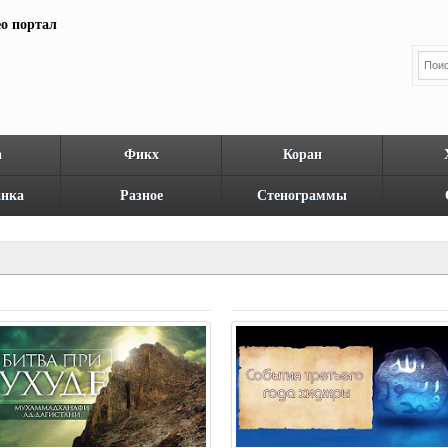
а
Фикх
Коран
нка
Разное
Стенограммы