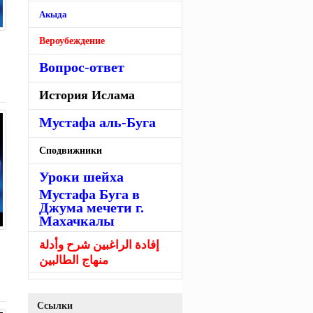
Акыда
Вероубеждение
Вопрос-ответ
История Ислама
Мустафа аль-Буга
Сподвижники
Уроки шейха
Мустафа Буга в
Джума мечети г.
Махачкалы
إفادة الراغبين شرح وأدلة
منهاج الطالبين
Ссылки