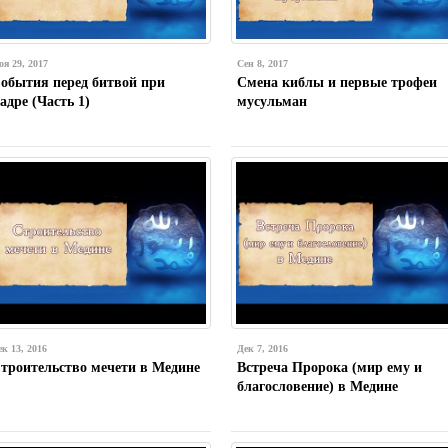
оя 29, 2017
Сен 8, 2017
обытия перед битвой при
Смена киблы и первые трофеи
адре (Часть 1)
мусульман
ек 13, 2016
Дек 7, 2016
троительство мечети в Медине
Встреча Пророка (мир ему и
благословение) в Медине