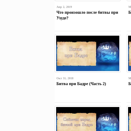
Апр 2, 2019
М
Что произошло после битвы при
Б
Ухуде?
Окт 31, 2018
М
Битва при Бадре (Часть 2)
Б