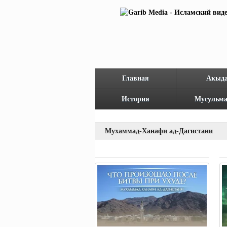
Главная
Акыд
История
Мусульма
Мухаммад-Ханафи ад-Дагистани