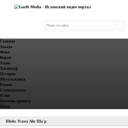
Главная
Акыда
Фикх
Коран
Хадис
Тасаввуф
История
Мусульманка
Разное
Стенограммы
О нас
Помощь проекту
Menu
Шейх Усама Абу Ша`р