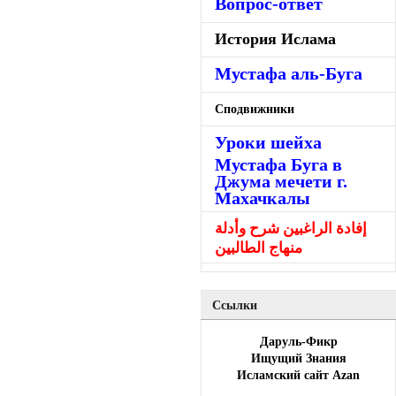
Вопрос-ответ
История Ислама
Мустафа аль-Буга
Сподвижники
Уроки шейха
Мустафа Буга в
Джума мечети г.
Махачкалы
إفادة الراغبين شرح وأدلة
منهاج الطالبين
Ссылки
Даруль-Фикр
Ищущий Знания
Исламский сайт Azan