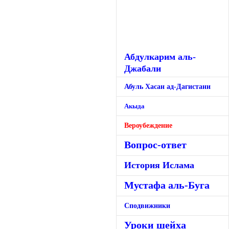
Абдулкарим аль-
Джабали
Абуль Хасан ад-Дагистани
Акыда
Вероубеждение
Вопрос-ответ
История Ислама
Мустафа аль-Буга
Сподвижники
Уроки шейха