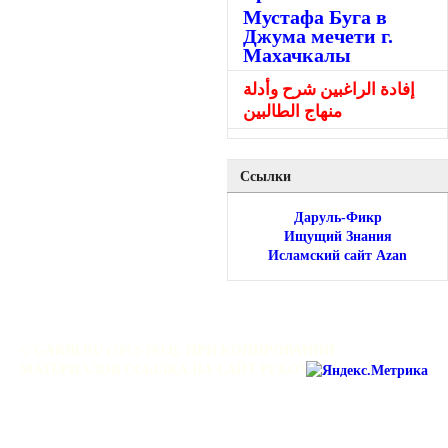
Мустафа Буга в
Джума мечети г.
Махачкалы
إفادة الراغبين شرح وأدلة
منهاج الطالبين
Ссылки
Даруль-Фикр
Ищущий Знания
Исламский сайт Azan
© GARIB.RU (2013-2014). ПРИ КОПИРОВАНИИ
МАТЕРИАЛОВ ССЫЛКА НА САЙТ РЕКОМЕНДУЕТСЯ.