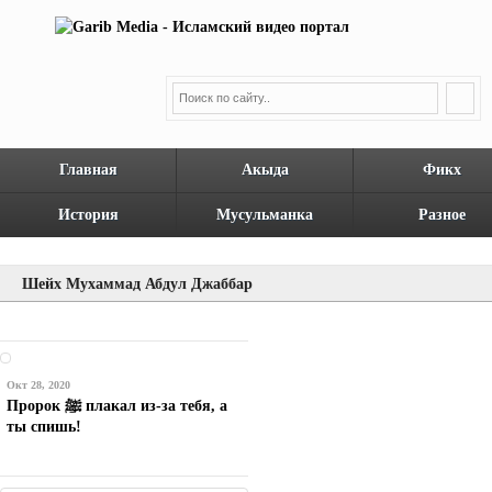
Главная
Акыда
Фикх
История
Мусульманка
Разное
Шейх Мухаммад Абдул Джаббар
Окт 28, 2020
Пророк ﷺ плакал из-за тебя, а
ты спишь!