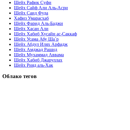
Шейх Рафик Суфи
Шейх Сайф Али Аль-Асри
Шейх Саид Фуда
Хафиз Умарасхаб
Шейх Фарид Аль-Баджи
Шейх Хасан Али
Шейх Хабиб Хусайн ас-Саккаф
Шейх Усама Абу Ша`р
Шейх Абдул Илях Арфадж
Шейх Амджад Рашид
Шейх Мухаммад Аввама
Шейх Хабиб Джаруллах
Шейх Рияд аль-Хак
Облако тегов