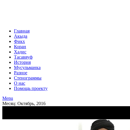
Главная
Акыда
Фикх
Коран
Хадис
Тасаввуф
История
Мусульманка
Разное
Стенограммы
О нас
Помощь проекту
Menu
Месяц: Октябрь, 2016