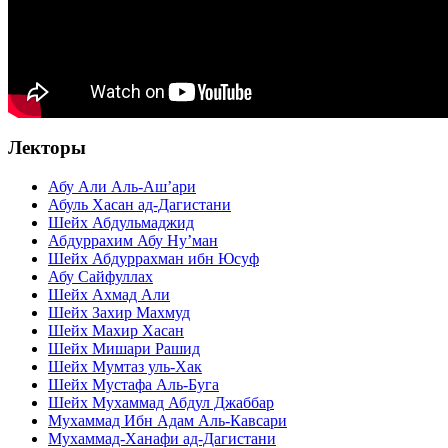
Лекторы
Абу Али Аль-Аш’ари
Абуль Хасан ад-Дагистани
Шейх Абдульмаджид
Абдуррахим Абу Ну’ман
Шейх Абдуррахман ибн Юсуф
Абу Сайфуллах
Шейх Ахмад Али
Шейх Захир Махмуд
Шейх Махир Хасан
Шейх Мишари Рашид
Шейх Мумтаз уль-Хак
Шейх Мустафа Аль-Буга
Шейх Мухаммад Абдул Джаббар
Мухаммад Ибн Адам Аль-Кавсари
Мухаммад-Ханафи ад-Дагистани