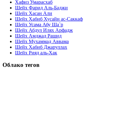
Хафиз Умарасхаб
Шейх Фарид Аль-Баджи
Шейх Хасан Али
Шейх Хабиб Хусайн ас-Саккаф
Шейх Усама Абу Ша`р
Шейх Абдул Илях Арфадж
Шейх Амджад Рашид
Шейх Мухаммад Аввама
Шейх Хабиб Джаруллах
Шейх Рияд аль-Хак
Облако тегов