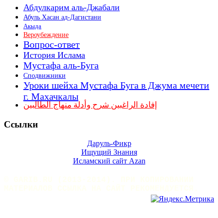
Абдулкарим аль-Джабали
Абуль Хасан ад-Дагистани
Акыда
Вероубеждение
Вопрос-ответ
История Ислама
Мустафа аль-Буга
Сподвижники
Уроки шейха Мустафа Буга в Джума мечети
г. Махачкалы
إفادة الراغبين شرح وأدلة منهاج الطالبين
Ссылки
Даруль-Фикр
Ищущий Знания
Исламский сайт Azan
© GARIB.RU (2013-2014). ПРИ КОПИРОВАНИИ
МАТЕРИАЛОВ ССЫЛКА НА САЙТ РЕКОМЕНДУЕТСЯ.