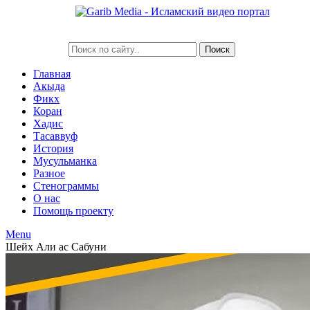
Главная
Акыда
Фикх
Коран
Хадис
Тасаввуф
История
Мусульманка
Разное
Стенограммы
О нас
Помощь проекту
Menu
Шейх Али ас Сабуни