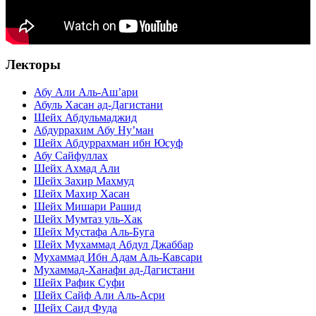
Лекторы
Абу Али Аль-Аш’ари
Абуль Хасан ад-Дагистани
Шейх Абдульмаджид
Абдуррахим Абу Ну’ман
Шейх Абдуррахман ибн Юсуф
Абу Сайфуллах
Шейх Ахмад Али
Шейх Захир Махмуд
Шейх Махир Хасан
Шейх Мишари Рашид
Шейх Мумтаз уль-Хак
Шейх Мустафа Аль-Буга
Шейх Мухаммад Абдул Джаббар
Мухаммад Ибн Адам Аль-Кавсари
Мухаммад-Ханафи ад-Дагистани
Шейх Рафик Суфи
Шейх Сайф Али Аль-Асри
Шейх Саид Фуда