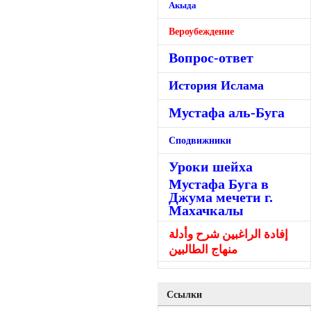
Акыда
Вероубеждение
Вопрос-ответ
История Ислама
Мустафа аль-Буга
Сподвижники
Уроки шейха
Мустафа Буга в
Джума мечети г.
Махачкалы
إفادة الراغبين شرح وأدلة
منهاج الطالبين
Ссылки