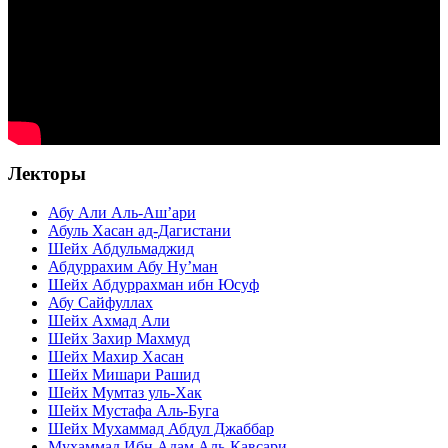
Лекторы
Абу Али Аль-Аш’ари
Абуль Хасан ад-Дагистани
Шейх Абдульмаджид
Абдуррахим Абу Ну’ман
Шейх Абдуррахман ибн Юсуф
Абу Сайфуллах
Шейх Ахмад Али
Шейх Захир Махмуд
Шейх Махир Хасан
Шейх Мишари Рашид
Шейх Мумтаз уль-Хак
Шейх Мустафа Аль-Буга
Шейх Мухаммад Абдул Джаббар
Мухаммад Ибн Адам Аль-Кавсари