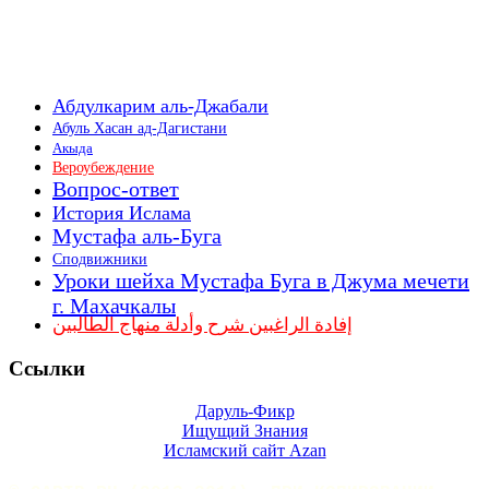
Абдулкарим аль-Джабали
Абуль Хасан ад-Дагистани
Акыда
Вероубеждение
Вопрос-ответ
История Ислама
Мустафа аль-Буга
Сподвижники
Уроки шейха Мустафа Буга в Джума мечети
г. Махачкалы
إفادة الراغبين شرح وأدلة منهاج الطالبين
Ссылки
Даруль-Фикр
Ищущий Знания
Исламский сайт Azan