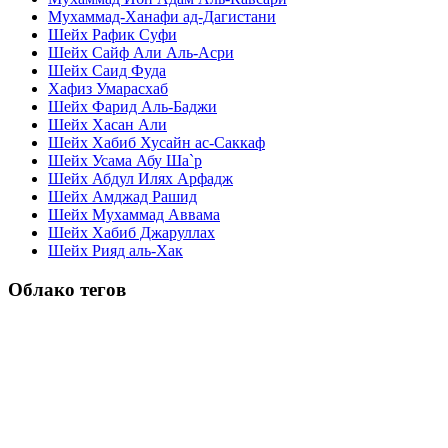
Мухаммад-Ханафи ад-Дагистани
Шейх Рафик Суфи
Шейх Сайф Али Аль-Асри
Шейх Саид Фуда
Хафиз Умарасхаб
Шейх Фарид Аль-Баджи
Шейх Хасан Али
Шейх Хабиб Хусайн ас-Саккаф
Шейх Усама Абу Ша`р
Шейх Абдул Илях Арфадж
Шейх Амджад Рашид
Шейх Мухаммад Аввама
Шейх Хабиб Джаруллах
Шейх Рияд аль-Хак
Облако тегов