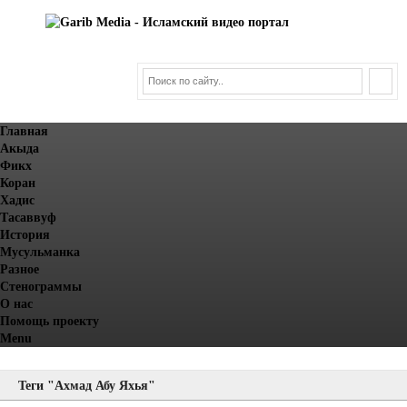
Главная
Акыда
Фикх
Коран
Хадис
Тасаввуф
История
Мусульманка
Разное
Стенограммы
О нас
Помощь проекту
Menu
Теги "Ахмад Абу Яхья"