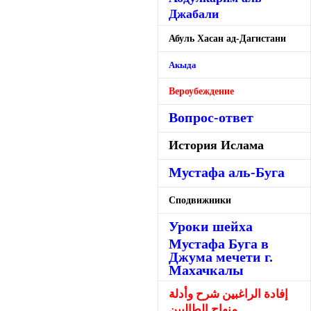
Джабали
Абуль Хасан ад-Дагистани
Акыда
Вероубеждение
Вопрос-ответ
История Ислама
Мустафа аль-Буга
Сподвижники
Уроки шейха
Мустафа Буга в
Джума мечети г.
Махачкалы
إفادة الراغبين شرح وأدلة
منهاج الطالبين