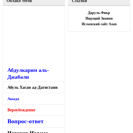
Облако тегов
Ссылки
Даруль-Фикр
Ищущий Знания
Исламский сайт Azan
Абдулкарим аль-
Джабали
Абуль Хасан ад-Дагистани
Акыда
Вероубеждение
Вопрос-ответ
История Ислама