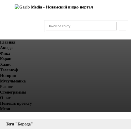
Главная
Акыда
Фикх
Коран
Хадис
Тасаввуф
История
Мусульманка
Разное
Стенограммы
О нас
Помощь проекту
Menu
Теги "Борода"