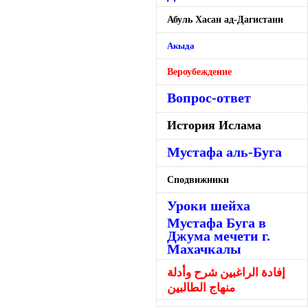
Абуль Хасан ад-Дагистани
Акыда
Вероубеждение
Вопрос-ответ
История Ислама
Мустафа аль-Буга
Сподвижники
Уроки шейха
Мустафа Буга в
Джума мечети г.
Махачкалы
إفادة الراغبين شرح وأدلة
منهاج الطالبين