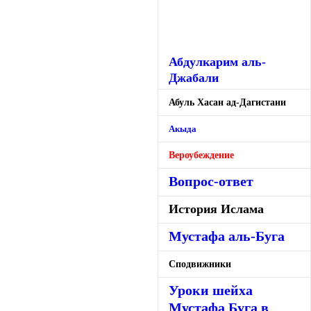
Абдулкарим аль-
Джабали
Абуль Хасан ад-Дагистани
Акыда
Вероубеждение
Вопрос-ответ
История Ислама
Мустафа аль-Буга
Сподвижники
Уроки шейха
Мустафа Буга в