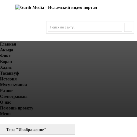
Главная
Акыда
Фикх
Коран
Хадис
Тасаввуф
История
Мусульманка
Разное
Стенограммы
О нас
Помощь проекту
Menu
Теги "Изображение"