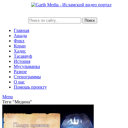
Главная
Акыда
Фикх
Коран
Хадис
Тасаввуф
История
Мусульманка
Разное
Стенограммы
О нас
Помощь проекту
Menu
Теги "Медина"