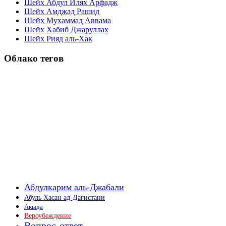
Шейх Абдул Илях Арфадж
Шейх Амджад Рашид
Шейх Мухаммад Аввама
Шейх Хабиб Джаруллах
Шейх Рияд аль-Хак
Облако тегов
Абдулкарим аль-Джабали
Абуль Хасан ад-Дагистани
Акыда
Вероубеждение
Вопрос-ответ