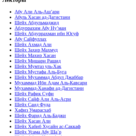
Абу Али Аль-Аш’ари
Абуль Хасан ад-Дагистани
Шейх Абдульмаджид
Абдуррахим Абу Ну’ман
Шейх Абдуррахман ибн Юсуф
Абу Сайфуллах
Шейх Ахмад Али
Шейх Захир Махмуд
Шейх Махир Хасан
Шейх Мишари Рашид
Шейх Мумтаз уль-Хак
Шейх Мустафа Аль-Буга
Шейх Мухаммад Абдул Джаббар
Мухаммад Ибн Адам Аль-Кавсари
Мухаммад-Ханафи ад-Дагистани
Шейх Рафик Суфи
Шейх Сайф Али Аль-Асри
Шейх Саид Фуда
Хафиз Умарасхаб
Шейх Фарид Аль-Баджи
Шейх Хасан Али
Шейх Хабиб Хусайн ас-Саккаф
Шейх Усама Абу Ша`р