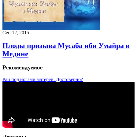
Сен 12, 2015
Плоды призыва Мусаба ибн Умайра в
Медине
Рекомендуемое
Рай под ногами матерей. Достоверно?
Лекторы