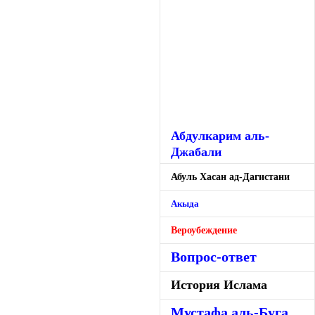
Абдулкарим аль-
Джабали
Абуль Хасан ад-Дагистани
Акыда
Вероубеждение
Вопрос-ответ
История Ислама
Мустафа аль-Буга