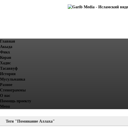
Главная
Акыда
Фикх
Коран
Хадис
Тасаввуф
История
Мусульманка
Разное
Стенограммы
О нас
Помощь проекту
Menu
Теги "Поминание Аллаха"