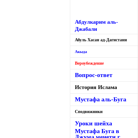
Абдулкарим аль-
Джабали
Абуль Хасан ад-Дагистани
Акыда
Вероубеждение
Вопрос-ответ
История Ислама
Мустафа аль-Буга
Сподвижники
Уроки шейха
Мустафа Буга в
Джума мечети г.