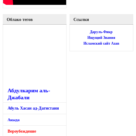
Облако тегов
Ссылки
Даруль-Фикр
Ищущий Знания
Исламский сайт Azan
Абдулкарим аль-
Джабали
Абуль Хасан ад-Дагистани
Акыда
Вероубеждение