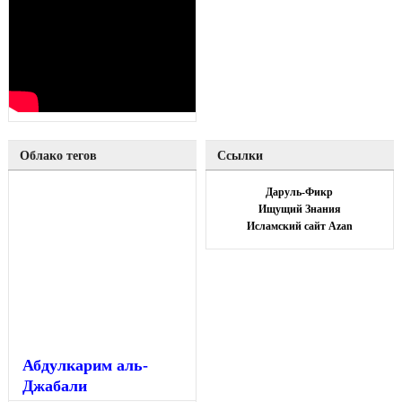
Облако тегов
Ссылки
Даруль-Фикр
Ищущий Знания
Исламский сайт Azan
Абдулкарим аль-
Джабали