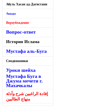
Абуль Хасан ад-Дагистани
Акыда
Вероубеждение
Вопрос-ответ
История Ислама
Мустафа аль-Буга
Сподвижники
Уроки шейха
Мустафа Буга в
Джума мечети г.
Махачкалы
إفادة الراغبين شرح وأدلة
منهاج الطالبين