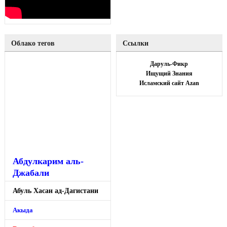
Облако тегов
Ссылки
Даруль-Фикр
Ищущий Знания
Исламский сайт Azan
Абдулкарим аль-
Джабали
Абуль Хасан ад-Дагистани
Акыда