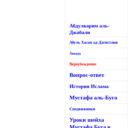
Абдулкарим аль-
Джабали
Абуль Хасан ад-Дагистани
Акыда
Вероубеждение
Вопрос-ответ
История Ислама
Мустафа аль-Буга
Сподвижники
Уроки шейха
Мустафа Буга в