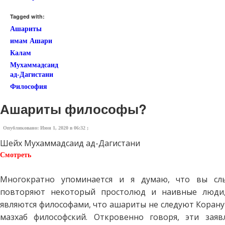
Tagged with:
Ашариты
имам Ашари
Калам
Мухаммадсаид
ад-Дагистани
Философия
Ашариты философы?
Опубликовано: Июн 1, 2020 в 06:32 ;
Шейх Мухаммадсаид ад-Дагистани
Смотреть
Многократно упоминается и я думаю, что вы сл
повторяют некоторый простолюд и наивные люди
являются философами, что ашариты не следуют Корану 
мазхаб философский. Откровенно говоря, эти зая