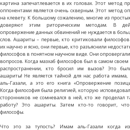
картина запечатлевается в их головах. Этот метод п
оппонентами является очень скверным. Этот метод оп
на клевету. К большому сожалению, многие из просты
доверяют этим риторическим методам. В дейст
опровержение данных обвинений не нуждается в боль
слов. Ашариты – первые, кто критиковали философов
их научно и ясно, они первые, кто разъяснили недоста
философов в понятном научном виде. Они опровергали
вопросов. Когда мазхаб философов был в самом своем
распространении, кто бросил им вызов? Это был
ашариты! Не является тайной для нас работа имама,
аль-Газали, а это его книга «Опровержение позиц
Когда философия была религией, которую исповедовал
сторонников не сомневался в ней, кто же проделал 
работу? Это ашариты. Затем кто-то говорит, чт
философы.
Что это за тупость? Имам аль-Газали когда из