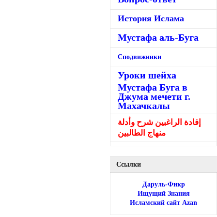
История Ислама
Мустафа аль-Буга
Сподвижники
Уроки шейха
Мустафа Буга в
Джума мечети г.
Махачкалы
إفادة الراغبين شرح وأدلة
منهاج الطالبين
Ссылки
Даруль-Фикр
Ищущий Знания
Исламский сайт Azan