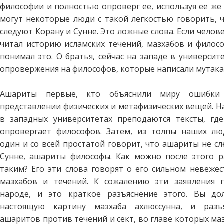
философии и полностью опроверг ее, используя ее же
могут некоторые люди с такой легкостью говорить, 
следуют Корану и Сунне. Это ложные слова. Если челов
читал историю исламских течений, мазхабов и филосо
понимал это. О братья, сейчас на западе в универси
опровержения на философов, которые написали мутак
Ашариты первые, кто объяснили миру ошибки
представлении физических и метафизических вещей. Н
в западных университетах преподаются тексты, гд
опровергает философов. Затем, из толпы наших лю
один и со всей простатой говорит, что ашариты не с
Сунне, ашариты философы. Как можно после этого р
таким? Его эти слова говорят о его сильном невежес
мазхабов и течений. К сожалению эти заявления 
народе, и это краткое разъяснение этого. Вы до
настоящую картину мазхаба ахлюссунна, и разъя
ашаритов против течений и сект, во главе которых ма