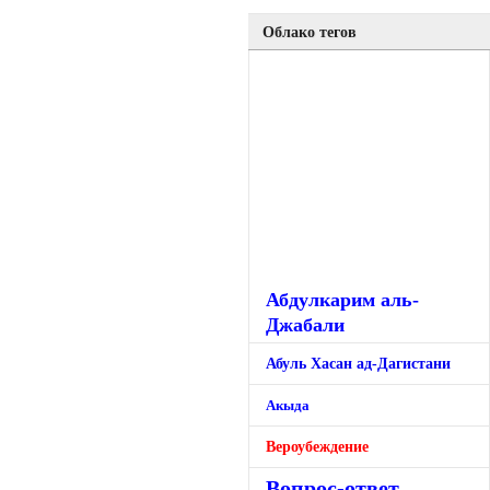
Облако тегов
Абдулкарим аль-
Джабали
Абуль Хасан ад-Дагистани
Акыда
Вероубеждение
Вопрос-ответ