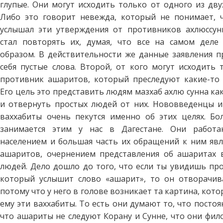
глупые. Они могут исходить только от одного из дву
Либо это говорит невежда, который не понимает, 
услышал эти утверждения от противников ахлюссу
стал повторять их, думая, что все на самом деле
образом. В действительности же данные заявления п
себя пустые слова. Второй, от кого могут исходить 
противник ашаритов, который преследуют какие-то 
Его цель это представить людям мазхаб ахлю сунна ка
и отвернуть простых людей от них. Нововведенцы и
ваххабиты очень пекутся именно об этих целях. Бо
занимается этим у нас в Дагестане. Они работ
населением и большая часть их обращений к ним явл
ашаритов, очернением представления об ашаритах 
людей. Дело дошло до того, что если ты увидишь про
который услышит слово «ашарит», то он отворачива
потому что у него в голове возникает та картина, кот
ему эти ваххабиты. То есть они думают то, что посто
что ашариты не следуют Корану и Сунне, что они фил