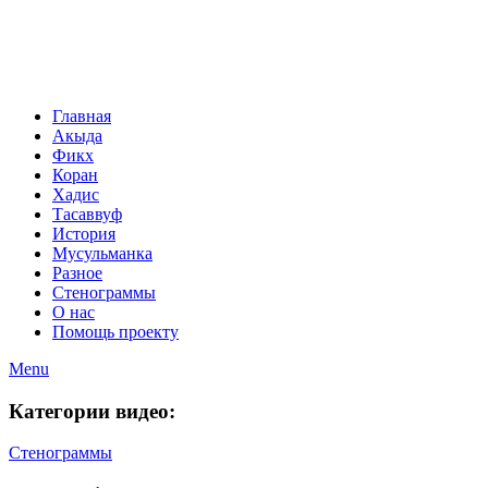
Главная
Акыда
Фикх
Коран
Хадис
Тасаввуф
История
Мусульманка
Разное
Стенограммы
О нас
Помощь проекту
Menu
Категории видео:
Стенограммы