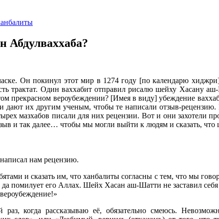
ханбалиты
бн Абдулваххаба?
ске. Он покинул этот мир в 1274 году [по календарю хиджри]
ть трактат. Один ваххабит отправил рисалю шейху Хасану аш-
 этом прекрасном вероубеждении? [Имея в виду] убеждение вахха
и дают их другим ученым, чтобы те написали отзыв-рецензию.
ырех мазхабов писали для них рецензии. Вот и они захотели пр
тзыв и так далее… чтобы мы могли выйти к людям и сказать, чт
написал нам рецензию.
ятами и сказать им, что ханбалиты согласны с тем, что мы говор
 да помилует его Аллах. Шейх Хасан аш-Шатти не заставил себя 
 вероубеждение!»
аз, когда рассказываю её, обязательно смеюсь. Невозможн