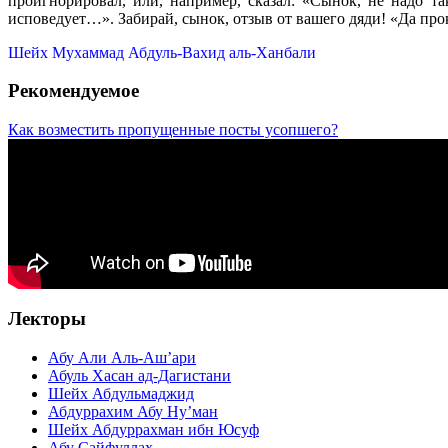
проигнорировал, или, например, сказал: «Сынок, не надо т
исповедует…». Забирай, сынок, отзыв от вашего дяди! «Да про
Шейх Мухаммад Абдуль-Вахид аль-Ханбали
Рекомендуемое
Как возместить пропущенные посты усопшего?
Лекторы
Абу Али Аль-Аш’ари
Абуль Хасан ад-Дагистани
Шейх Абдульмаджид
Абдуррахим Абу Ну’ман
Шейх Абдуррахман ибн Юсуф
Абу Сайфуллах