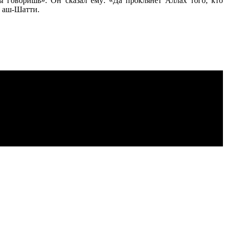
ы говоришь». Он сказал ему: «Да проклянет Аллах того, кто
н аш-Шатти.