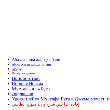
Абдулкарим аль-Джабали
Абуль Хасан ад-Дагистани
Акыда
Вероубеждение
Вопрос-ответ
История Ислама
Мустафа аль-Буга
Сподвижники
Уроки шейха Мустафа Буга в Джума мечети г
إفادة الراغبين شرح وأدلة منهاج الطالبين