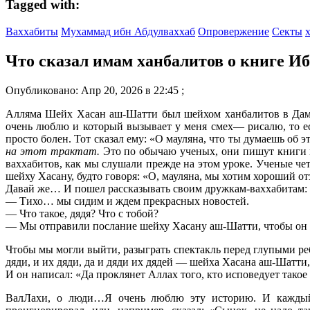
Tagged with:
Ваххабиты
Мухаммад ибн Абдулваххаб
Опровержение
Секты
Что сказал имам ханбалитов о книге И
Опубликовано: Апр 20, 2026 в 22:45 ;
Алляма Шейх Хасан аш-Шатти был шейхом ханбалитов в Дама
очень люблю и который вызывает у меня смех— рисалю, то ес
просто болен. Тот сказал ему: «О мауляна, что ты думаешь об
на этот трактат.
Это по обычаю ученых, они пишут книги 
ваххабитов, как мы слушали прежде на этом уроке. Ученые чет
шейху Хасану, будто говоря: «О, мауляна, мы хотим хороший о
Давай же… И пошел рассказывать своим дружкам-ваххабитам:
— Тихо… мы сидим и ждем прекрасных новостей.
— Что такое, дядя? Что с тобой?
— Мы отправили послание шейху Хасану аш-Шатти, чтобы он 
Чтобы мы могли выйти, разыграть спектакль перед глупыми реб
дяди, и их дяди, да и дяди их дядей — шейха Хасана аш-Шатти,
И он написал: «Да проклянет Аллах того, кто исповедует такое
ВалЛахи, о люди…Я очень люблю эту историю. И каждый р