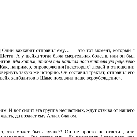
 Один ваххабит отправил ему… — это тот момент, который я
Шатти. А у шейха тогда была смертельная болезнь или он был
битов.
Мы хотим, чтобы ты написал положительную рецензию
 Как, например, опровержения [некоторых] людей в отношении
овернуть такую же историю. Он составил трактат, отправил его
о шейх ханбалитов в Шаме похвалил наше вероубеждение».
им. И вот сидит эта группа несчастных, ждут отзыва от нашего
ждать, да воздаст ему Аллах благом.
о, что может быть лучше?! Он не просто не ответил, или