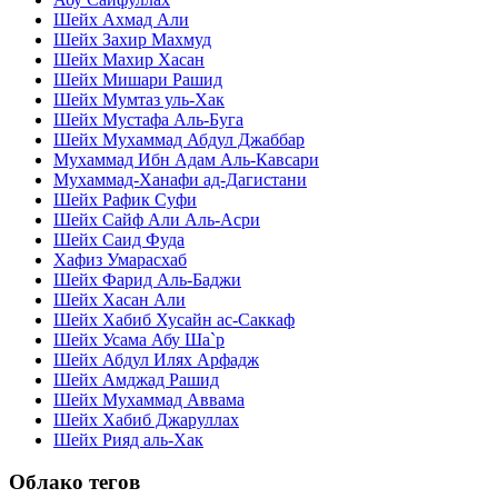
Шейх Ахмад Али
Шейх Захир Махмуд
Шейх Махир Хасан
Шейх Мишари Рашид
Шейх Мумтаз уль-Хак
Шейх Мустафа Аль-Буга
Шейх Мухаммад Абдул Джаббар
Мухаммад Ибн Адам Аль-Кавсари
Мухаммад-Ханафи ад-Дагистани
Шейх Рафик Суфи
Шейх Сайф Али Аль-Асри
Шейх Саид Фуда
Хафиз Умарасхаб
Шейх Фарид Аль-Баджи
Шейх Хасан Али
Шейх Хабиб Хусайн ас-Саккаф
Шейх Усама Абу Ша`р
Шейх Абдул Илях Арфадж
Шейх Амджад Рашид
Шейх Мухаммад Аввама
Шейх Хабиб Джаруллах
Шейх Рияд аль-Хак
Облако тегов