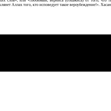
аких слов», или «Любимый, вернись (откажись) от того, что т
клянет Аллах того, кто исповедует такое вероубеждение!». Хаса