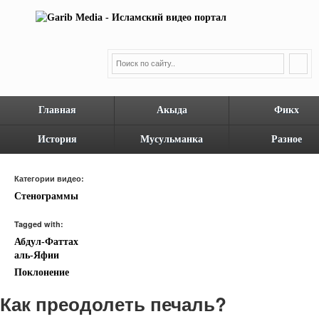
Главная
Акыда
Фикх
История
Мусульманка
Разное
Категории видео:
Стенограммы
Tagged with:
Абдул-Фаттах
аль-Яфии
Поклонение
Как преодолеть печаль?