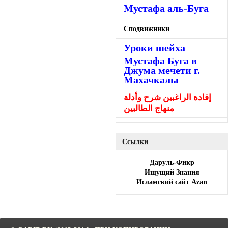
Мустафа аль-Буга
Сподвижники
Уроки шейха
Мустафа Буга в
Джума мечети г.
Махачкалы
إفادة الراغبين شرح وأدلة
منهاج الطالبين
Ссылки
Даруль-Фикр
Ищущий Знания
Исламский сайт Azan