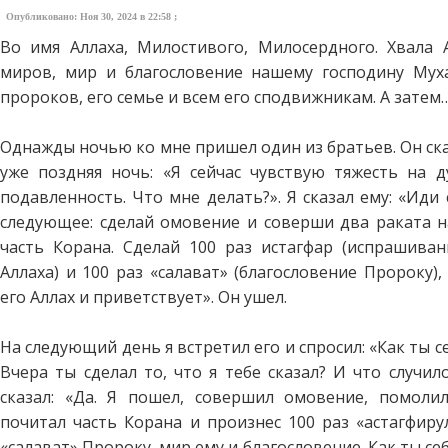
Опубликовано: Ноя 30, 2024 в 22:58 ;
Во имя Аллаха, Милостивого, Милосердного. Хвала А
миров, мир и благословение нашему господину Мух
пророков, его семье и всем его сподвижникам. А затем
Однажды ночью ко мне пришел один из братьев. Он ска
уже поздняя ночь: «Я сейчас чувствую тяжесть на 
подавленность. Что мне делать?». Я сказал ему: «Иди 
следующее: сделай омовение и соверши два раката н
часть Корана. Сделай 100 раз истагфар (испрашива
Аллаха) и 100 раз «салават» (благословение Пророку),
его Аллах и приветствует». Он ушел.
На следующий день я встретил его и спросил: «Как ты с
Вчера ты сделал то, что я тебе сказал? И что случил
сказал: «Да. Я пошел, совершил омовение, помолил
почитал часть Корана и произнес 100 раз «астагфиру
«салават» Пророку, мир ему и благословение. Как ты се