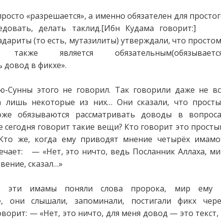
просто «разрешается», а именно обязателен для просто
ледовать, делать таклид.[Ибн Кудама говорит:
дариты (то есть, мутазилиты) утверждали, что просто
 также является обязательным(обязывается
 довод в фикхе».
ю-Сунны этого не говорил. Так говорили даже не вс
а лишь некоторые из них… Они сказали, что просты
оже обязываются рассматривать доводы в вопроса
же сегодня говорит такие вещи? Кто говорит это прост
Кто же, когда ему приводят мнение четырёх имамо
ечает: — «Нет, это ничто, ведь Посланник Аллаха, м
овение, сказал…»
ь эти имамы поняли слова пророка, мир ему 
е, они слышали, запоминали, постигали фикх чере
ит: — «Нет, это ничто, для меня довод — это текст,