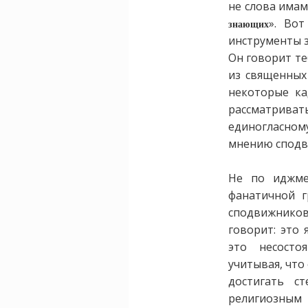
не слова имам
». Вот
знающих
инструменты з
Он говорит те
из священных
некоторые ка
рассматрива
единогласно
мнению сподв
Не по иджме
фанатичной г
сподвижников
говорит: это
это несосто
учитывая, что
достигать с
религиозным