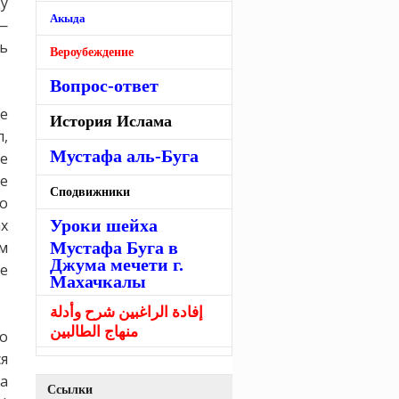
у
Акыда
—
шь
Вероубеждение
Вопрос-ответ
ге
История Ислама
л,
Мустафа аль-Буга
е
ие
Сподвижники
то
ах
Уроки шейха
ам
Мустафа Буга в
Джума мечети г.
е
Махачкалы
إفادة الراغبين شرح وأدلة
منهاج الطالبين
о
ся
а
Ссылки