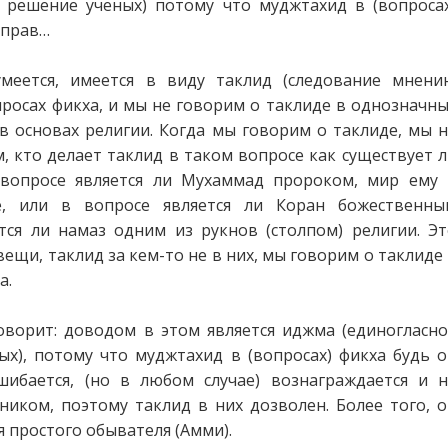
е решение ученых) потому что муджтахид в (вопросах
 прав…
умеется, имеется в виду таклид (следование мнени
просах фикха, и мы не говорим о таклиде в однозначн
в основах религии. Когда мы говорим о таклиде, мы 
, кто делает таклид в таком вопросе как существует 
 вопросе является ли Мухаммад пророком, мир ему 
ие, или в вопросе является ли Коран божественны
ется ли намаз одним из рукнов (столпом) религии. Э
ещи, таклид за кем-то не в них, мы говорим о таклиде
а.
оворит: доводом в этом является иджма (единогласно
ых), потому что муджтахид в (вопросах) фикха будь 
шибается, (но в любом случае) вознаграждается и н
ником, поэтому таклид в них дозволен. Более того, 
я простого обывателя (Амми).