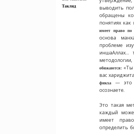
утверждение
Таклид
выводить пол
обращены ко
понятиях как 
имеет право по 
основа манх
проблеме изу
иншаАллах… 
методологии,
«Ты
обижаются:
вас хариджита
— это м
фикха
осознаете.
Это такая ме
каждый може
имеет право
определить б