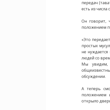
передач (тава
есть из числа
Он говорит, 
положением по
«Это передает
простых мусул
не нуждается 
людей со вре
Мы увидим, 
общеизвест
обсуждении.
А теперь см
положением и
открыло двер