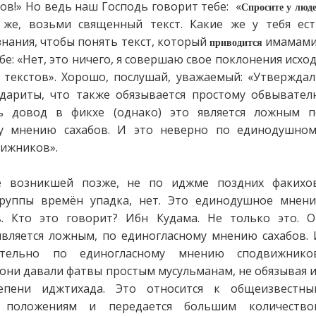
ов!» Но ведь наш Господь говорит тебе: «
Спросите у люд
 же, возьми священный текст. Какие же у тебя ест
нания, чтобы понять текст, который
имамами
приводится
бе: «Нет, это ничего, я совершаю свое поклонения исхо
 текстов». Хорошо, послушай, уважаемый: «Утверждал
дариты, что также обязывается простому обвывател
ть довод в фикхе (однако) это является ложным п
му мнению сахабов. И это неверно по единодушном
ижников».
 возникшей позже, не по иджме поздних факихов
руппы времён упадка, нет. Это единодушное мнени
. Кто это говорит? Ибн Кудама. Не только это. О
 является ложным, по единогласному мнению сахабов.
ятельно по единогласному мнению сподвижников
 они давали фатвы простым мусульманам, не обязывая 
тепени иджтихада. Это относится к общеизвестны
 положениям и передается большим количество