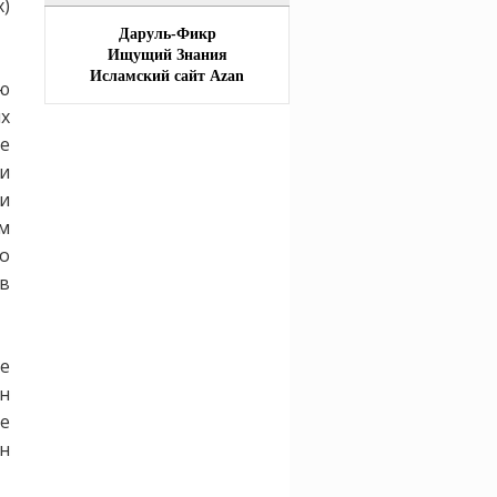
)
Даруль-Фикр
Ищущий Знания
Исламский сайт Azan
ю
ых
не
ли
и
м
то
 в
е
он
е
он