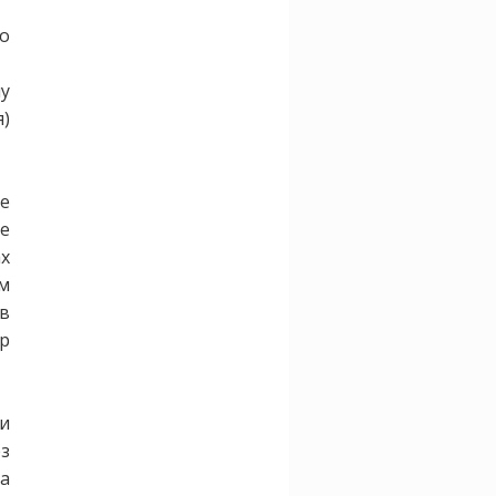
го
]
му
)
е
е
х
ым
в
ир
и
з
 а