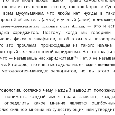
, что все люди якобы имеют право самостоятельн
ожения из священных текстов, так как Коран и Сунн
 всем мусульманам, что якобы нет нужды в таки
простой обыватель (амми) и ученый (алим
), и что кажд
, — это и ест
своему-самостоятельно понимать слова Аллаха
аджа хариджитов. Поэтому, когда мы говорили 
чения фикха у салафитов, и об этом мы поговорим
то это проблема, происходящая из такого изъяна 
 который являлся основой хариджизма. На это салафи
 что — называешь нас хариджитами?» Нет, я не назыв
ми. Я говорю, что ваша методология,
манхадж в постижен
етодология-манхадж хариджитов, но вы этого н
тодология, согласно чему каждый выводит положения
т понимать, каждый имеет право заявлять, кажды
 определить какое мнение является ошибочным
олее сильное мнение из существующих, или утвердит