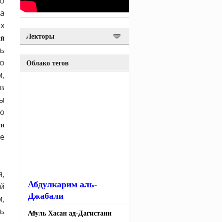
о
а
х
Лекторы
ый
ь
о
Облако тегов
,
в
ты
аю
ии
е
,
Абдулкарим аль-
й
Джабали
,
ь
Абуль Хасан ад-Дагистани