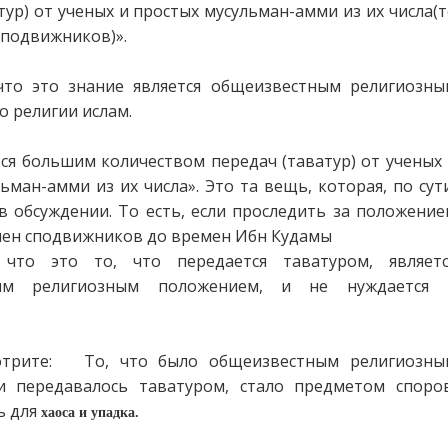
тур) от ученых и простых мусульман-амми из их числа(
 сподвижников)».
что это знание является общеизвестным религиозны
 религии ислам.
ся большим количеством передач (таватур) от ученых
ьман-амми из их числа». Это та вещь, которая, по сут
в обсуждении. То есть, если проследить за положени
мен сподвижников до времен Ибн Кудамы
что это то, что передается таватуром, являетс
ным религиозным положением, и не нуждается 
отрите: То, что было общеизвестным религиозны
 передавалось таватуром, стало предметом споров
ь для
хаоса и упадка.