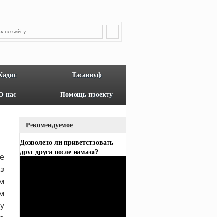
Хадис
Тасаввуф
О нас
Помощь проекту
Рекомендуемое
Дозволено ли приветствовать
друг друга после намаза?
е
з
м
м
у