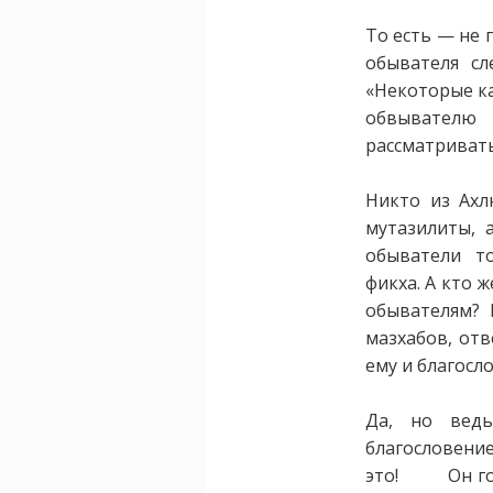
То есть — не 
обывателя с
«Некоторые ка
обвывателю
рассматривать
Никто из Ахл
мутазилиты, 
обыватели т
фикха. А кто 
обывателям? 
мазхабов, отв
ему и благосл
Да, но вед
благословени
это! Он говор