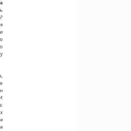
ей
ь
?
дя
и
ю
о
у
,
е
н
 И
:
их
м
м