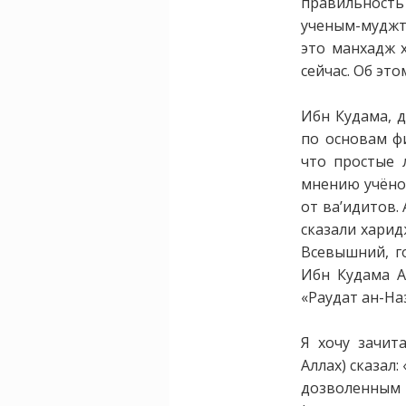
правильност
ученым-мудж
это манхадж 
сейчас. Об эт
Ибн Кудама, д
по основам фи
что простые 
мнению учёног
от ва’идитов.
сказали харид
Всевышний, го
Ибн Кудама А
«Раудат ан-На
Я хочу зачит
Аллах) сказал:
дозволенны