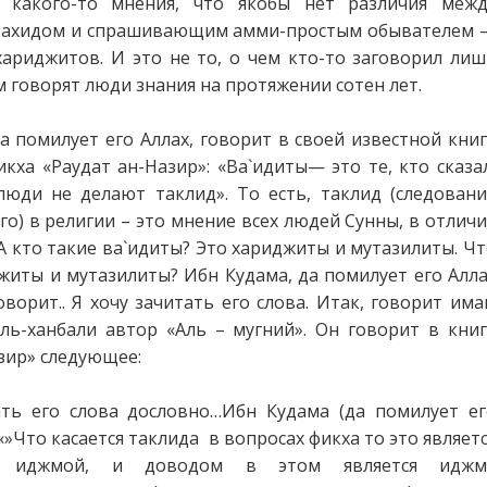
ь какого-то мнения, что якобы нет различия межд
тахидом и спрашивающим амми-простым обывателем 
хариджитов. И это не то, о чем кто-то заговорил ли
ом говорят люди знания на протяжении сотен лет.
а помилует его Аллах, говорит в своей известной кни
кха «Раудат ан-Назир»: «Ва`идиты— это те, кто сказа
люди не делают таклид». То есть, таклид (следовани
о) в религии – это мнение всех людей Сунны, в отлич
 А кто такие ва`идиты? Это хариджиты и мутазилиты. Ч
житы и мутазилиты? Ибн Кудама, да помилует его Алл
ворит.. Я хочу зачитать его слова. Итак, говорит им
ль-ханбали автор «Аль – мугний». Он говорит в книг
зир» следующее:
ать его слова дословно…Ибн Кудама (да помилует ег
 «»Что касается таклида в вопросах фикха то это являет
м иджмой, и доводом в этом является иджм