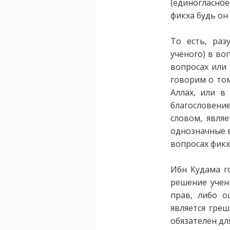
(единогласно
фикха будь он
То есть, раз
учёного) в во
вопросах или 
говорим о том
Аллах, или в
благословен
словом, явля
однозначные в
вопросах фикх
Ибн Кудама г
решение учен
прав, либо о
является греш
обязателен дл