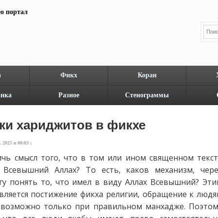
а
Фикх
Коран
нка
Разное
Стенограммы
ки хариджитов в фикхе
2025 в 00:03 ;
ичь смысл того, что в том или ином священном текст
 Всевышний Аллах? То есть, каков механизм, чере
гу понять то, что имел в виду Аллах Всевышний? Эти
вляется постижение фикха религии, обращение к людя
о возможно только при правильном манхадже. Поэтом