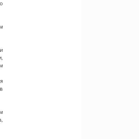
то
м
 и
и,
ем
я
в
м
,