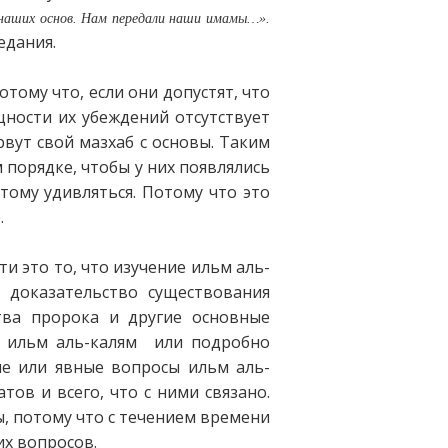
 наших основ. Нам передали наши имамы…».
едания.
тому что, если они допустят, что
ущности их убеждений отсутствует
вут свой мазхаб с основы. Таким
 порядке, чтобы у них появлялись
этому удивляться. Потому что это
.
ти это то, что изучение ильм аль-
к доказательство существования
тва пророка и другие основные
й ильм аль-калям или подробно
ые или явные вопросы ильм аль-
тов и всего, что с ними связано.
ы, потому что с течением времени
их вопросов.