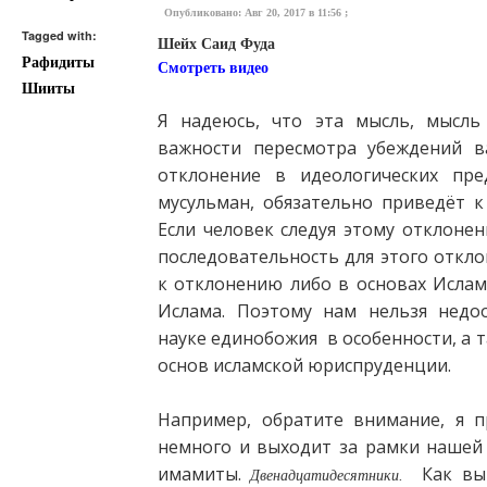
Опубликовано: Авг 20, 2017 в 11:56 ;
Tagged with:
Шейх Саид Фуда
Рафидиты
Смотреть видео
Шииты
Я надеюсь, что эта мысль, мысль
важности пересмотра убеждений в
отклонение в идеологических пре
мусульман, обязательно приведёт 
Если человек следуя этому отклоне
последовательность для этого откло
к отклонению либо в основах Ислам
Ислама. Поэтому нам нельзя недо
науке единобожия в особенности, а 
основ исламской юриспруденции.
Например, обратите внимание, я п
немного и выходит за рамки нашей
имамиты.
Как вы д
Двенадцатидесятники
.