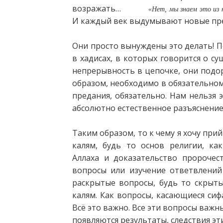
возражать…
«Нет, мы знаем это из
И каждый век выдумывают новые пр
Они просто вынуждены это делать! По
в хадисах, в которых говорится о с
непрерывность в цепочке, они подор
образом, необходимо в обязательном
предания, обязательно. Нам нельзя 
абсолютно естественное разъяснение
Таким образом, то к чему я хочу прий
калям, будь то основ религии, ка
Аллаха и доказательство пророчес
вопросы или изучение ответвлени
раскрытые вопросы, будь то скрыт
калям. Как вопросы, касающиеся сифа
Всё это важно. Все эти вопросы важн
появляются результаты, следствия эт