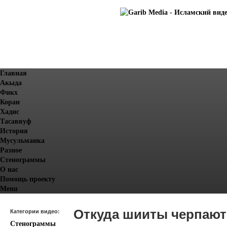
Главная
Акыда
Фикх
Коран
Хадис
Тасаввуф
История
Мусульманка
Разное
Стенограммы
О нас
Помощь проекту
Menu
Откуда шииты черпают
Категории видео:
Стенограммы