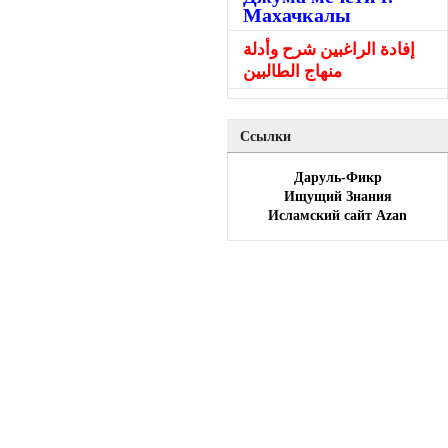
Махачкалы
إفادة الراغبين شرح وأدلة
منهاج الطالبين
Ссылки
Даруль-Фикр
Ищущий Знания
Исламский сайт Azan