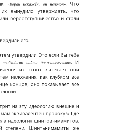
ак:
. Что
«Коран искажён, он неполон»
 их вынудило утверждать, что
ли вероотступничество и стали
вердили его.
тем утвердили. Это если бы тебе
. И
о необходимо найти доказательство»
гически из этого вытекает они
тём наложения, как клубком всё
нце концов, оно показывает всё
ологии.
трит на эту идеологию внешне и
 имам эквивалентен пророку?» Где
вела идеология шиитов-имамитов.
й степени. Шииты-имамиты же