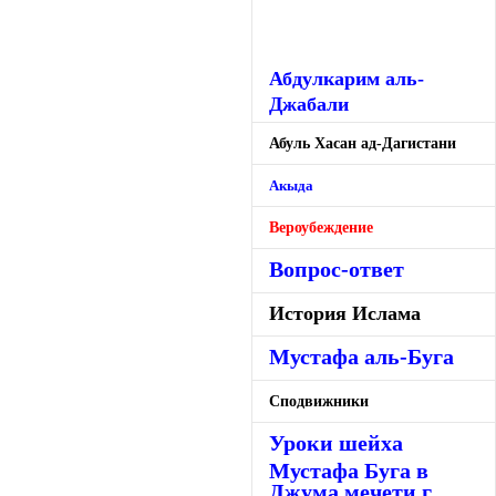
Абдулкарим аль-
Джабали
Абуль Хасан ад-Дагистани
Акыда
Вероубеждение
Вопрос-ответ
История Ислама
Мустафа аль-Буга
Сподвижники
Уроки шейха
Мустафа Буга в
Джума мечети г.