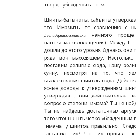
твёрдо убеждены в этом.
Шииты-батыниты, сабъиты утвержда
это. Имамиты по сравнению с н
намного проще.
Двенадцатидесятники
пантеизма (воплощения). Между Го
дошли до этого уровня. Однако, они 
ряда вон выходящему. Настолько,
поставим религию сюда, нашу рели
сунну, несмотря на то, что явл
высказывания шиитов сюда. Действ
ясные доводы к утверждениям шиито
утверждают, они действительно и
вопрос о степени имама? Ты не най
Ты не найдёшь достаточных аргуме
того чтобы быть чётко убеждённым в
имама у шиитов правильно. Следов
заставило их? Что их привело к