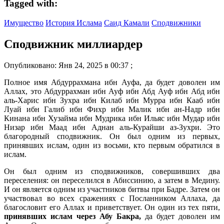
Tagged with:
Имущество
История Ислама
Саид Камали
Сподвижники
Сподвижник миллиардер
Опубликовано: Янв 24, 2025 в 00:37 ;
Полное имя Абдуррахмана ибн Ауфа, да будет доволен им
Аллах, это Абдуррахман ибн Ауф ибн Абд Ауф ибн Абд ибн
аль-Харис ибн Зухра ибн Килаб ибн Мурра ибн Кааб ибн
Луай ибн Галиб ибн Фихр ибн Малик ибн ан-Надр ибн
Кинана ибн Хузайма ибн Мудрика ибн Ильяс ибн Мудар ибн
Низар ибн Маад ибн Аднан аль-Курайши аз-Зухри. Это
благородный сподвижник. Он был одним из первых,
принявших ислам, один из восьми, кто первым обратился в
ислам.
Он был одним из сподвижников, совершивших два
переселения: он переселился в Абиссинию, а затем в Медину.
И он является одним из участников битвы при Бадре. Затем он
участвовал во всех сражениях с Посланником Аллаха, да
благословит его Аллах и приветствует. Он один из тех пяти,
принявших ислам через Абу Бакра,
да будет доволен им