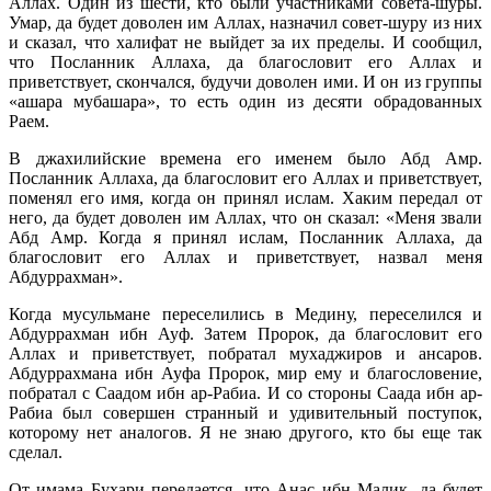
Аллах. Один из шести, кто были участниками совета-шуры.
Умар, да будет доволен им Аллах, назначил совет-шуру из них
и сказал, что халифат не выйдет за их пределы. И сообщил,
что Посланник Аллаха, да благословит его Аллах и
приветствует, скончался, будучи доволен ими. И он из группы
«ашара мубашара», то есть один из десяти обрадованных
Раем.
В джахилийские времена его именем было Абд Амр.
Посланник Аллаха, да благословит его Аллах и приветствует,
поменял его имя, когда он принял ислам. Хаким передал от
него, да будет доволен им Аллах, что он сказал: «Меня звали
Абд Амр. Когда я принял ислам, Посланник Аллаха, да
благословит его Аллах и приветствует, назвал меня
Абдуррахман».
Когда мусульмане переселились в Медину, переселился и
Абдуррахман ибн Ауф. Затем Пророк, да благословит его
Аллах и приветствует, побратал мухаджиров и ансаров.
Абдуррахмана ибн Ауфа Пророк, мир ему и благословение,
побратал с Саадом ибн ар-Рабиа. И со стороны Саада ибн ар-
Рабиа был совершен странный и удивительный поступок,
которому нет аналогов. Я не знаю другого, кто бы еще так
сделал.
От имама Бухари передается, что Анас ибн Малик, да будет