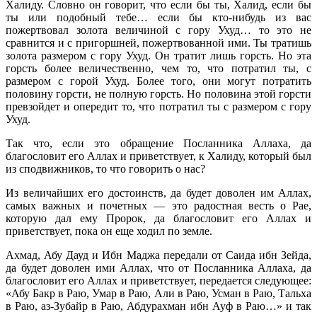
Халиду. Словно он говорит, что если бы ты, Халид, если бы
ты или подобный тебе… если бы кто-нибудь из вас
пожертвовал золота величиной с гору Ухуд… то это не
сравнится и с пригоршней, пожертвованной ими. Ты тратишь
золота размером с гору Ухуд. Он тратит лишь горсть. Но эта
горсть более величественно, чем то, что потратил ты, с
размером с горой Ухуд. Более того, они могут потратить
половину горсти, не полную горсть. Но половина этой горсти
превзойдет и опередит то, что потратил ты с размером с гору
Ухуд.
Так что, если это обращение Посланника Аллаха, да
благословит его Аллах и приветствует, к Халиду, который был
из сподвижников, то что говорить о нас?
Из величайших его достоинств, да будет доволен им Аллах,
самых важных и почетных — это радостная весть о Рае,
которую дал ему Пророк, да благословит его Аллах и
приветствует, пока он еще ходил по земле.
Ахмад, Абу Дауд и Ибн Маджа передали от Саида ибн Зейда,
да будет доволен ими Аллах, что от Посланника Аллаха, да
благословит его Аллах и приветствует, передается следующее:
«Абу Бакр в Раю, Умар в Раю, Али в Раю, Усман в Раю, Тальха
в Раю, аз-Зубайр в Раю, Абдурахман ибн Ауф в Раю…» и так