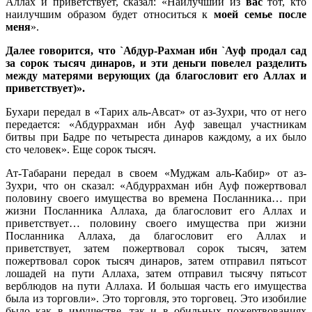
Аллах и приветствует, сказал: «Наилучший из
вас
тот, кто
наилучшим образом будет относиться к
моей семье после
меня
».
Далее говорится, что `Абдур-Рахман ибн `Ауф продал сад
за сорок тысяч динаров, и эти деньги повелел разделить
между матерями верующих (да благословит его Аллах и
приветствует)».
Бухари передал в «Тарих аль-Авсат» от аз-Зухри, что от него
передается: «Абдуррахман ибн Ауф завещал участникам
битвы при Бадре по четыреста динаров каждому, а их было
сто человек». Еще сорок тысяч.
Ат-Табарани передал в своем «Муджам аль-Кабир» от аз-
Зухри, что он сказал: «Абдуррахман ибн Ауф пожертвовал
половину своего имущества во времена Посланника… при
жизни Посланника Аллаха, да благословит его Аллах и
приветствует… половину своего имущества при жизни
Посланника Аллаха, да благословит его Аллах и
приветствует, затем пожертвовал сорок тысяч, затем
пожертвовал сорок тысяч динаров, затем отправил пятьсот
лошадей на пути Аллаха, затем отправил тысячу пятьсот
верблюдов на пути Аллаха. И большая часть его имущества
была из торговли». Это торговля, это торговец. Это изобилие
было как в имуществе, так и в обильных пожертвованиях