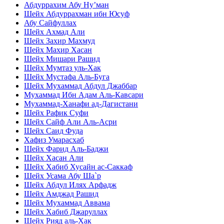
Абдуррахим Абу Ну’ман
Шейх Абдуррахман ибн Юсуф
Абу Сайфуллах
Шейх Ахмад Али
Шейх Захир Махмуд
Шейх Махир Хасан
Шейх Мишари Рашид
Шейх Мумтаз уль-Хак
Шейх Мустафа Аль-Буга
Шейх Мухаммад Абдул Джаббар
Мухаммад Ибн Адам Аль-Кавсари
Мухаммад-Ханафи ад-Дагистани
Шейх Рафик Суфи
Шейх Сайф Али Аль-Асри
Шейх Саид Фуда
Хафиз Умарасхаб
Шейх Фарид Аль-Баджи
Шейх Хасан Али
Шейх Хабиб Хусайн ас-Саккаф
Шейх Усама Абу Ша`р
Шейх Абдул Илях Арфадж
Шейх Амджад Рашид
Шейх Мухаммад Аввама
Шейх Хабиб Джаруллах
Шейх Рияд аль-Хак