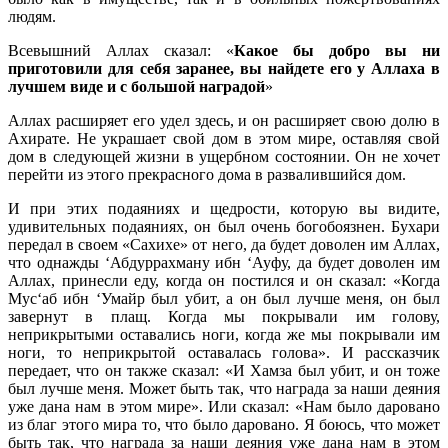
людям.
Всевышний Аллах сказал: «
Какое бы добро вы ни
приготовили для себя заранее, вы найдете его у Аллаха в
лучшем виде и с большой наградой
»
Аллах расширяет его удел здесь, и он расширяет свою долю в
Ахирате. Не украшает свой дом в этом мире, оставляя свой
дом в следующей жизни в ущербном состоянии. Он не хочет
перейти из этого прекрасного дома в развалившийся дом.
И при этих подаяниях и щедрости, которую вы видите,
удивительных подаяниях, он был очень богобоязнен. Бухари
передал в своем «Сахихе» от него, да будет доволен им Аллах,
что однажды ‘Абдуррахману ибн ‘Ауфу, да будет доволен им
Аллах, принесли еду, когда он постился и он сказал: «Когда
Мус‘аб ибн ‘Умайр был убит, а он был лучше меня, он был
завернут в плащ. Когда мы покрывали им голову,
неприкрытыми оставались ноги, когда же мы покрывали им
ноги, то неприкрытой оставалась голова». И рассказчик
передает, что он также сказал: «И Хамза был убит, и он тоже
был лучше меня. Может быть так, что награда за наши деяния
уже дана нам в этом мире». Или сказал: «Нам было даровано
из благ этого мира то, что было даровано. Я боюсь, что может
быть так, что награда за наши деяния уже дана нам в этом