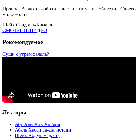
Прошу Аллаха собрать нас с ним в обители Своего
милосердия.
Шейх Саид аль-Камали
СМОТРЕТЬ ВИДЕО
Рекомендуемое
Суши с угрём халяль?
Лекторы
Абу Али Аль-Аш’ари
Абуль Хасан ад-Дагистани
Шейх Абдульмаджид