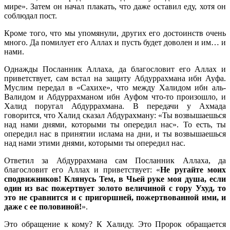
мире». Затем он начал плакать, что даже оставил еду, хотя он
соблюдал пост.
Кроме того, что мы упомянули, других его достоинств очень
много. Да помилует его Аллах и пусть будет доволен и им… и
нами.
Однажды Посланник Аллаха, да благословит его Аллах и
приветствует, сам встал на защиту Абдуррахмана ибн Ауфа.
Муслим передал в «Сахихе», что между Халидом ибн аль-
Валидом и Абдуррахманом ибн Ауфом что-то произошло, и
Халид поругал Абдуррахмана. В передачи у Ахмада
говорится, что Халид сказал Абдурахману: «Ты возвышаешься
над нами днями, которыми ты опередил нас». То есть, ты
опередил нас в принятии ислама на дни, и ты возвышаешься
над нами этими днями, которыми ты опередил нас.
Ответил за Абдуррахмана сам Посланник Аллаха, да
благословит его Аллах и приветствует: «
Не ругайте моих
сподвижников! Клянусь Тем, в Чьей руке моя душа, если
один из вас пожертвует золото величиной с гору Ухуд, то
это не сравнится и с пригоршней, пожертвованной ими, и
даже с ее половиной!
».
Это обращение к кому? К Халиду. Это Пророк обращается