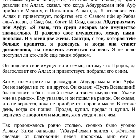
доволен им Аллах, сказал, что когда Абдуррахман ибн Ауф
прибыл в Медину, и Посланник Аллаха, да благословит его
Аллах и приветствует, побратал его с Саадом ибн ар-Рабиа
аль-Ансари, а Саад был богат.
И Саад сказал Абдуррахману
ибн Ауфу: «Я знаю, что среди ансаров мое имущество
значительно. Я
разделю свое имущество, между нами,
пополам.
И у меня две жены
.
Смотри, с той,
которая тебе
больше нравится, я разведусь, и когда она станет
дозволенной, ты сможешь жениться на ней».
Я не знаю
поступал ли кто-либо еще таким образом.
Он поделил свое имущество и семью, потому что Пророк, да
благословит его Аллах и приветствует, побратал его с ним.
Затем, посмотрите на целомудрие Абдуррахмана ибн Ауфа.
Он не выбрал ни то, ни другое. Он сказал: «Пусть Всевышний
благословит тебя в твоей семье и твоем имуществе. Укажи
мне на рынок». Ему указали, и он пошел на рынок. Он сказал,
что не вернется, пока не приобретет творог и масло. В тот же
день, когда он пошел. Продал, купил, продал и купил. И
вернулся с
творогом и маслом,
хотя уходил ни с чем.
Так продолжалось ровно столько, сколько было угодно
Аллаху. Затем однажды, ’Абдур-Рахман явился с жёлтыми
следами от благовоний перед пророком, мир ему и