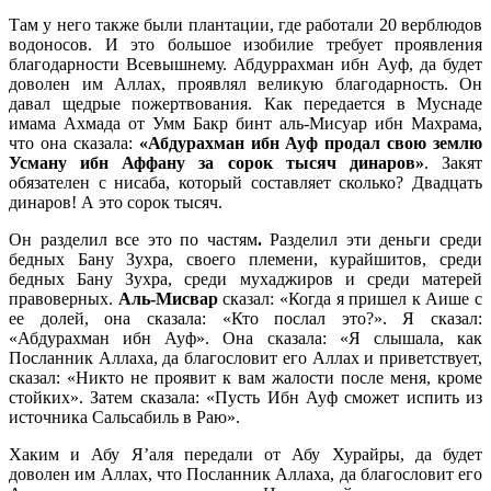
Там у него также были плантации, где работали 20 верблюдов
водоносов. И это большое изобилие требует проявления
благодарности Всевышнему. Абдуррахман ибн Ауф, да будет
доволен им Аллах, проявлял великую благодарность. Он
давал щедрые пожертвования. Как передается в Муснаде
имама Ахмада от Умм Бакр бинт аль-Мисуар ибн Махрама,
что она сказала:
«Абдурахман ибн Ауф продал свою землю
Усману ибн Аффану за сорок тысяч динаров»
. Закят
обязателен с нисаба, который составляет сколько? Двадцать
динаров! А это сорок тысяч.
Он разделил все это по частям
.
Разделил эти деньги среди
бедных Бану Зухра, своего племени, курайшитов, среди
бедных Бану Зухра, среди мухаджиров и среди матерей
правоверных.
Аль-Мисвар
сказал: «Когда я пришел к Аише с
ее долей, она сказала: «Кто послал это?». Я сказал:
«Абдурахман ибн Ауф». Она сказала: «Я слышала, как
Посланник Аллаха, да благословит его Аллах и приветствует,
сказал: «Никто не проявит к вам жалости после меня, кроме
стойких». Затем сказала: «Пусть Ибн Ауф сможет испить из
источника Сальсабиль в Раю».
Хаким и Абу Я’аля передали от Абу Хурайры, да будет
доволен им Аллах, что Посланник Аллаха, да благословит его