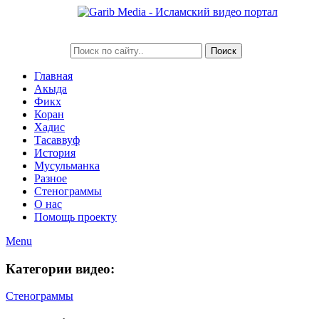
Главная
Акыда
Фикх
Коран
Хадис
Тасаввуф
История
Мусульманка
Разное
Стенограммы
О нас
Помощь проекту
Menu
Категории видео:
Стенограммы