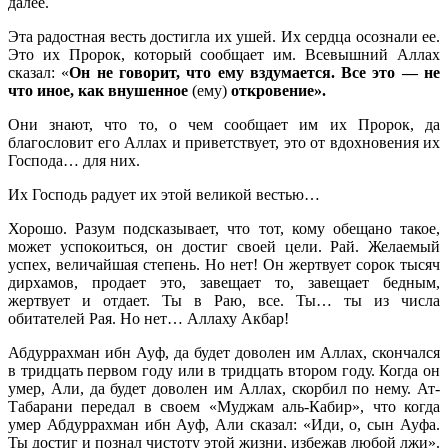
далее.
Эта радостная весть достигла их ушей. Их сердца осознали ее.
Это их Пророк, который сообщает им. Всевышний Аллах
сказал: «
Он не говорит, что ему вздумается.
Все это — не
что иное, как внушенное
(ему)
откровение».
Они знают, что то, о чем сообщает им их Пророк, да
благословит его Аллах и приветствует, это от вдохновения их
Господа… для них.
Их Господь радует их этой великой вестью…
Хорошо. Разум подсказывает, что тот, кому обещано такое,
может успокоиться, он достиг своей цели. Рай. Желаемый
успех, величайшая степень. Но нет! Он жертвует сорок тысяч
дирхамов, продает это, завещает то, завещает бедным,
жертвует и отдает. Ты в Раю, все. Ты… ты из числа
обитателей Рая. Но нет… Аллаху Акбар!
Абдуррахман ибн Ауф, да будет доволен им Аллах, скончался
в тридцать первом году или в тридцать втором году. Когда он
умер, Али, да будет доволен им Аллах, скорбил по нему. Ат-
Табарани передал в своем «Муджам аль-Кабир», что когда
умер Абдуррахман ибн Ауф, Али сказал: «Иди, о, сын Ауфа.
Ты достиг и познал чистоту этой жизни, избежав любой лжи».