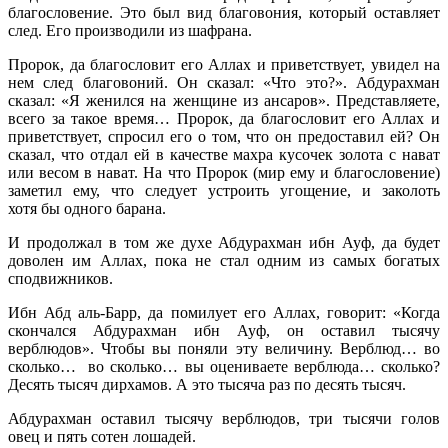
благословение. Это был вид благовония, который оставляет
след. Его производили из шафрана.
Пророк, да благословит его Аллах и приветствует, увидел на
нем след благовоний. Он сказал: «Что это?». Абдурахман
сказал: «Я женился на женщине из ансаров». Представляете,
всего за такое время… Пророк, да благословит его Аллах и
приветствует, спросил его о том, что он предоставил ей? Он
сказал, что отдал ей в качестве махра кусочек золота с нават
или весом в нават. На что Пророк (мир ему и благословение)
заметил ему, что следует устроить угощение, и заколоть
хотя бы одного барана.
И продолжал в том же духе Абдурахман ибн Ауф, да будет
доволен им Аллах, пока не стал одним из самых богатых
сподвижников.
Ибн Абд аль-Барр, да помилует его Аллах, говорит: «Когда
скончался Абдурахман ибн Ауф, он оставил тысячу
верблюдов». Чтобы вы поняли эту величину. Верблюд… во
сколько… во сколько… вы оцениваете верблюда… сколько?
Десять тысяч дирхамов. А это тысяча раз по десять тысяч.
Абдурахман оставил тысячу верблюдов, три тысячи голов
овец и пять сотен лошадей.