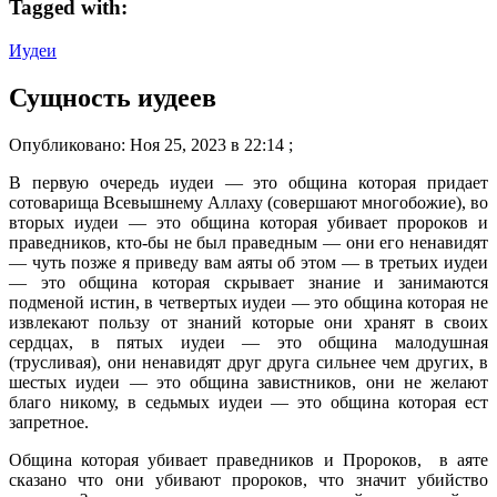
Tagged with:
Иудеи
Сущность иудеев
Опубликовано: Ноя 25, 2023 в 22:14 ;
В первую очередь иудеи — это община которая придает
сотоварища Всевышнему Аллаху (совершают многобожие), во
вторых иудеи — это община которая убивает пророков и
праведников, кто-бы не был праведным — они его ненавидят
— чуть позже я приведу вам аяты об этом — в третьих иудеи
— это община которая скрывает знание и занимаются
подменой истин, в четвертых иудеи — это община которая не
извлекают пользу от знаний которые они хранят в своих
сердцах, в пятых иудеи — это община малодушная
(трусливая), они ненавидят друг друга сильнее чем других, в
шестых иудеи — это община завистников, они не желают
благо никому, в седьмых иудеи — это община которая ест
запретное.
Община которая убивает праведников и Пророков, в аяте
сказано что они убивают пророков, что значит убийство