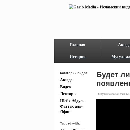
Главная
Акыд
История
Мусульма
Будет л
Категории видео:
появлен
Акыда
Видео
Лекторы
Опубликовано: Фев 12, 2
Шейх Абдул-
Фаттах аль-
Яфии
Tagged with: