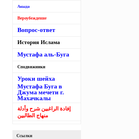
Акыда
Вероубеждение
Вопрос-ответ
История Ислама
Мустафа аль-Буга
Сподвижники
Уроки шейха
Мустафа Буга в
Джума мечети г.
Махачкалы
إفادة الراغبين شرح وأدلة
منهاج الطالبين
Ссылки