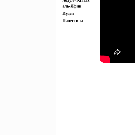
Абдул-Фаттах
аль-Яфии
Иудеи
Палестина