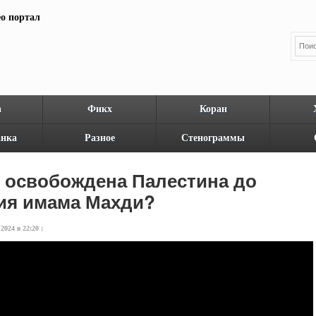
а
Фикх
Коран
нка
Разное
Стенограммы
и освобождена Палестина до
ия имама Махди?
024 в 22:20 ;