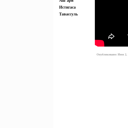
Аш`ари
Истигаса
Тавассуль
Опубликовано: Июн 2, 2