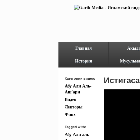
Главная
Акыд
История
Мусульма
Истигаса
Категории видео:
Абу Али Аль-
Аш'ари
Видео
Лекторы
Фикх
Tagged with:
Абу Али аль-