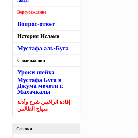
Акыда
Вероубеждение
Вопрос-ответ
История Ислама
Мустафа аль-Буга
Сподвижники
Уроки шейха
Мустафа Буга в
Джума мечети г.
Махачкалы
إفادة الراغبين شرح وأدلة
منهاج الطالبين
Ссылки