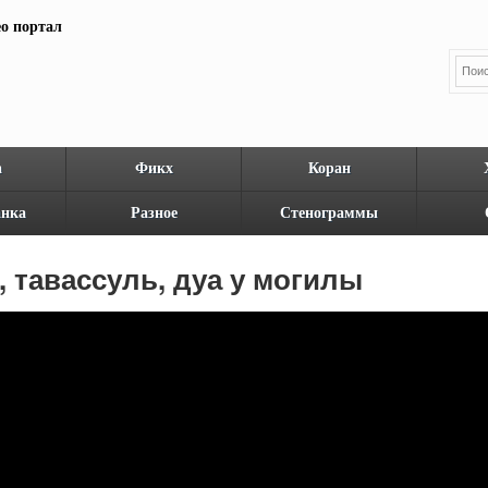
а
Фикх
Коран
нка
Разное
Стенограммы
, тавассуль, дуа у могилы