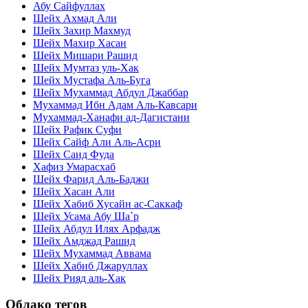
Абу Сайфуллах
Шейх Ахмад Али
Шейх Захир Махмуд
Шейх Махир Хасан
Шейх Мишари Рашид
Шейх Мумтаз уль-Хак
Шейх Мустафа Аль-Буга
Шейх Мухаммад Абдул Джаббар
Мухаммад Ибн Адам Аль-Кавсари
Мухаммад-Ханафи ад-Дагистани
Шейх Рафик Суфи
Шейх Сайф Али Аль-Асри
Шейх Саид Фуда
Хафиз Умарасхаб
Шейх Фарид Аль-Баджи
Шейх Хасан Али
Шейх Хабиб Хусайн ас-Саккаф
Шейх Усама Абу Ша`р
Шейх Абдул Илях Арфадж
Шейх Амджад Рашид
Шейх Мухаммад Аввама
Шейх Хабиб Джаруллах
Шейх Рияд аль-Хак
Облако тегов