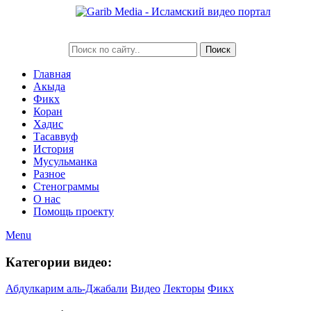
Главная
Акыда
Фикх
Коран
Хадис
Тасаввуф
История
Мусульманка
Разное
Стенограммы
О нас
Помощь проекту
Menu
Категории видео:
Абдулкарим аль-Джабали
Видео
Лекторы
Фикх