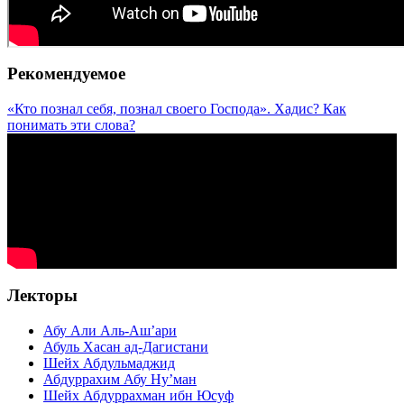
Рекомендуемое
«Кто познал себя, познал своего Господа». Хадис? Как
понимать эти слова?
Лекторы
Абу Али Аль-Аш’ари
Абуль Хасан ад-Дагистани
Шейх Абдульмаджид
Абдуррахим Абу Ну’ман
Шейх Абдуррахман ибн Юсуф