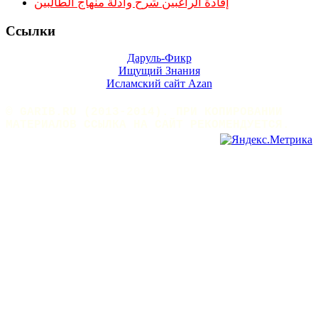
إفادة الراغبين شرح وأدلة منهاج الطالبين
Ссылки
Даруль-Фикр
Ищущий Знания
Исламский сайт Azan
© GARIB.RU (2013-2014). ПРИ КОПИРОВАНИИ
МАТЕРИАЛОВ ССЫЛКА НА САЙТ РЕКОМЕНДУЕТСЯ.