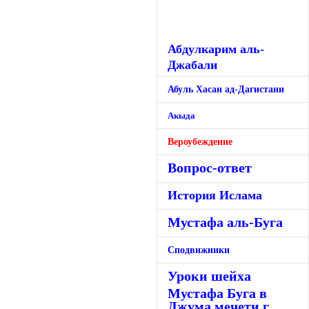
Абдулкарим аль-
Джабали
Абуль Хасан ад-Дагистани
Акыда
Вероубеждение
Вопрос-ответ
История Ислама
Мустафа аль-Буга
Сподвижники
Уроки шейха
Мустафа Буга в
Джума мечети г.