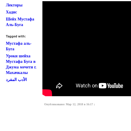
Лекторы
Хадис
Шейх Мустафа
Аль-Буга
Tagged with:
Мустафа аль-
Буга
Уроки шейха
Мустафа Буга в
Джума мечети г.
Махачкалы
الأدب المفرد
Опубликовано: Мар 12, 2018 в 16:17 ;