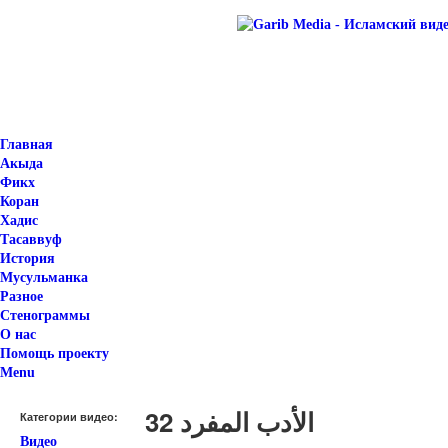
Главная
Акыда
Фикх
Коран
Хадис
Тасаввуф
История
Мусульманка
Разное
Стенограммы
О нас
Помощь проекту
Menu
الأدب المفرد 32
Категории видео:
Видео