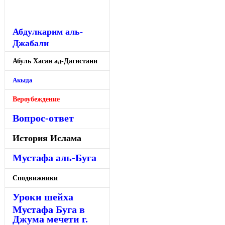
Абдулкарим аль-
Джабали
Абуль Хасан ад-Дагистани
Акыда
Вероубеждение
Вопрос-ответ
История Ислама
Мустафа аль-Буга
Сподвижники
Уроки шейха
Мустафа Буга в
Джума мечети г.