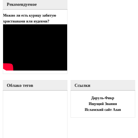
Рекомендуемое
Можно ли есть курицу забитую
христианами или иудеями?
Облако тегов
Ссылки
Даруль-Фикр
Ищущий Знания
Исламский сайт Azan